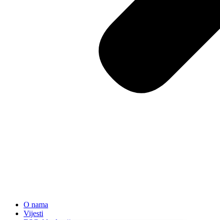
O nama
Vijesti