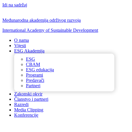
Idi na sadržaj
Međunarodna akademija održivog razvoja
International Academy of Sustainable Development
O nama
Vijesti
ESG Akademija
ESG
CBAM
ESG edukacija
Programi
Predavači
Partneri
Zakonski okvir
Članstvo i partneri
Razredi
Media Clipping
Konferencije