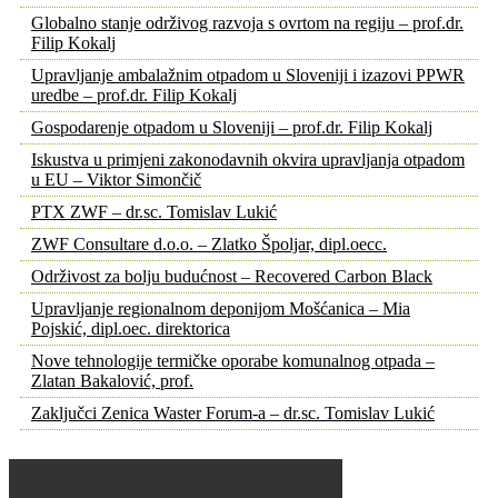
Globalno stanje održivog razvoja s ovrtom na regiju – prof.dr.
Filip Kokalj
Upravljanje ambalažnim otpadom u Sloveniji i izazovi PPWR
uredbe – prof.dr. Filip Kokalj
Gospodarenje otpadom u Sloveniji – prof.dr. Filip Kokalj
Iskustva u primjeni zakonodavnih okvira upravljanja otpadom
u EU – Viktor Simončič
PTX ZWF – dr.sc. Tomislav Lukić
ZWF Consultare d.o.o. – Zlatko Špoljar, dipl.oecc.
Održivost za bolju budućnost – Recovered Carbon Black
Upravljanje regionalnom deponijom Mošćanica – Mia
Pojskić, dipl.oec. direktorica
Nove tehnologije termičke oporabe komunalnog otpada –
Zlatan Bakalović, prof.
Zaključci Zenica Waster Forum-a – dr.sc. Tomislav Lukić