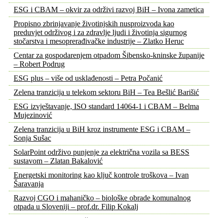
ESG i CBAM – okvir za održivi razvoj BiH – Ivona zametica
Propisno zbrinjavanje životinjskih nusproizvoda kao
preduvjet održivog i za zdravlje ljudi i životinja sigurnog
stočarstva i mesoprerađivačke industrije – Zlatko Heruc
Centar za gospodarenjem otpadom Šibensko-kninske županije
– Robert Podrug
ESG plus – više od usklađenosti – Petra Počanić
Zelena tranzicija u telekom sektoru BiH – Tea Bešlić Barišić
ESG izvještavanje, ISO standard 14064-1 i CBAM – Belma
Mujezinović
Zelena tranzicija u BiH kroz instrumente ESG i CBAM –
Sonja Sušac
SolarPoint održivo punjenje za električna vozila sa BESS
sustavom – Zlatan Bakalović
Energetski monitoring kao ključ kontrole troškova – Ivan
Šaravanja
Razvoj CGO i mahaničko – biološke obrade komunalnog
otpada u Sloveniji – prof.dr. Filip Kokalj