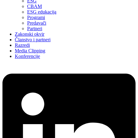
ESG
CBAM
ESG edukacija
Programi
Predavači
Partneri
Zakonski okvir
Članstvo i partneri
Razredi
Media Clipping
Konferencije