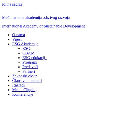
Idi na sadržaj
Međunarodna akademija održivog razvoja
International Academy of Sustainable Development
O nama
Vijesti
ESG Akademija
ESG
CBAM
ESG edukacija
Programi
Predavači
Partneri
Zakonski okvir
Članstvo i partneri
Razredi
Media Clipping
Konferencije