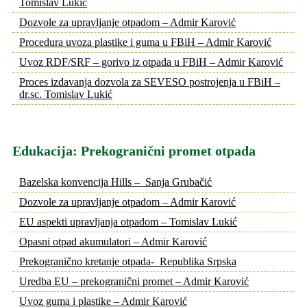
Tomislav Lukić
Dozvole za upravljanje otpadom – Admir Karović
Procedura uvoza plastike i guma u FBiH – Admir Karović
Uvoz RDF/SRF – gorivo iz otpada u FBiH – Admir Karović
Proces izdavanja dozvola za SEVESO postrojenja u FBiH –
dr.sc. Tomislav Lukić
Edukacija: Prekogranični promet otpada
Bazelska konvencija Hills – Sanja Grubačić
Dozvole za upravljanje otpadom – Admir Karović
EU aspekti upravljanja otpadom – Tomislav Lukić
Opasni otpad akumulatori – Admir Karović
Prekogranično kretanje otpada- Republika Srpska
Uredba EU – prekogranični promet – Admir Karović
Uvoz guma i plastike – Admir Karović