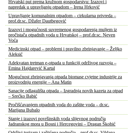
Hrvatski put prema kružnom gospodarstvu: Izazovi i
napredak u upravljanju otpadom – Irena Hrković
Upravljanje komunalnim otpadom – cirkularna privreda –
prof.dr.sc. Džafer Dautbegović
Izazovi i mogućnosti suvremenog gospodarenja muljem iz
pročistača otpadnih voda u Hrvatskoj – prof.dr.sc. Neven
Voća
Medicinski otpad – problemi i pravilno zbrinjavanje – Željko
Aleksić
Adekvatan tretman e-otpada u funkciji održivog razvoja –
Emina Hajdarević Kartal
Mogućnost zbrinjavanja otpada biomase cvjetne industrije za
proizvodnju energije – Ana Matin
Sanacije odlagališta otpada – Izgradnja novih kazeta za otpad
– Srećko Babić
Pročišćavanjem otpadnih voda do zaštite voda – dr.sc.
Marijana Bubalo
Stanje i izazovi površinskih voda slijevnog područja
Jadranskog mora u Bosni i Hercegovini – Dragan Škobić
Održivi turizam i zaštićena područja – prof.dr.sc. Vildana