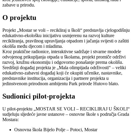
zabave u prirodu.
O projektu
Projekt „Mostar se voli – recikliraj u školi“ predstavlja cjelogodišnju
edukativno-ekološku inicijativu usmjerenu na razvoj kulture
recikliranja, pravilnog upravljanja otpadom i jačanja svijesti o zaštiti
okoliša među djecom i mladima.
Kroz praktične radionice, interaktivne sadržaje i stvarne modele
odvojenog prikupljanja otpada u školama, projekt promiče održivi
razvoj, kružnu ekonomiju i odgovorno ponašanje prema okolišu.
Središnji događaj projekta je „Mala olimpijada održivosti“ – veliki
edukativno-zabavni događaj koji će okupiti učenike, nastavnike,
predstavnike institucija, organizacija i partnere projekta u
jedinstvenom prirodnom ambijentu Park prirode Hutovo blato.
Sudionici pilot-projekta
U pilot-projektu „MOSTAR SE VOLI – RECIKLIRAJ U ŠKOLI“
sudjeluju sljedeće javne ustanove – osnovne škole s područja Grada
Mostara:
Osnovna škola Bijelo Polje – Potoci, Mostar