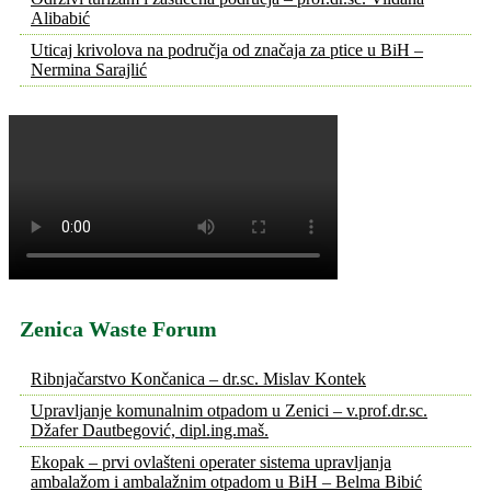
Alibabić
Uticaj krivolova na područja od značaja za ptice u BiH –
Nermina Sarajlić
Zenica Waste Forum
Ribnjačarstvo Končanica – dr.sc. Mislav Kontek
Upravljanje komunalnim otpadom u Zenici – v.prof.dr.sc.
Džafer Dautbegović, dipl.ing.maš.
Ekopak – prvi ovlašteni operater sistema upravljanja
ambalažom i ambalažnim otpadom u BiH – Belma Bibić