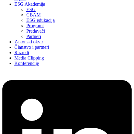
ESG Akademija
ESG
CBAM
ESG edukacija
Programi
Predavači
Partneri
Zakonski okvir
Članstvo i partneri
Razredi
Media Clipping
Konferencije