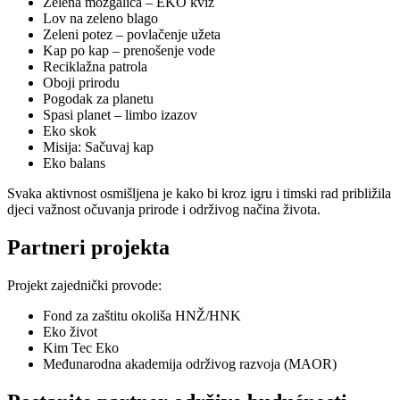
Zelena mozgalica – EKO kviz
Lov na zeleno blago
Zeleni potez – povlačenje užeta
Kap po kap – prenošenje vode
Reciklažna patrola
Oboji prirodu
Pogodak za planetu
Spasi planet – limbo izazov
Eko skok
Misija: Sačuvaj kap
Eko balans
Svaka aktivnost osmišljena je kako bi kroz igru i timski rad približila
djeci važnost očuvanja prirode i održivog načina života.
Partneri projekta
Projekt zajednički provode:
Fond za zaštitu okoliša HNŽ/HNK
Eko život
Kim Tec Eko
Međunarodna akademija održivog razvoja (MAOR)