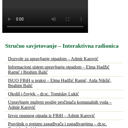
Stručno savjetovanje – Interaktivna radionica
Dozvole za upravljanje otpadom – Admir Karović
Informacioni sistem upravljanja otpadom – Elma Hadžić
Ramić i Ibrahim Balić
ISUO FBiH u praksi – Elma Hadžić Ramić, Aida Nikšić,
Ibrahim Balić
Okoliš i čovjek – dr.sc. Tomislav Lukić
Upravljanje muljem poslije pročistača komunalnih voda –
Admir Karović
Izvoz opasnog otpada iz FBiH – Admir Karović
Pravilnik o registru zagađivača i zagađivanjima – dr.sc.