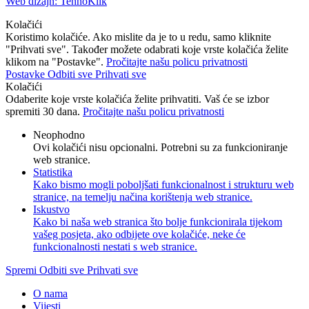
Web dizajn: TehnoKlik
Kolačići
Koristimo kolačiće. Ako mislite da je to u redu, samo kliknite
"Prihvati sve". Također možete odabrati koje vrste kolačića želite
klikom na "Postavke".
Pročitajte našu policu privatnosti
Postavke
Odbiti sve
Prihvati sve
Kolačići
Odaberite koje vrste kolačića želite prihvatiti. Vaš će se izbor
spremiti 30 dana.
Pročitajte našu policu privatnosti
Neophodno
Ovi kolačići nisu opcionalni. Potrebni su za funkcioniranje
web stranice.
Statistika
Kako bismo mogli poboljšati funkcionalnost i strukturu web
stranice, na temelju načina korištenja web stranice.
Iskustvo
Kako bi naša web stranica što bolje funkcionirala tijekom
vašeg posjeta, ako odbijete ove kolačiće, neke će
funkcionalnosti nestati s web stranice.
Spremi
Odbiti sve
Prihvati sve
O nama
Vijesti