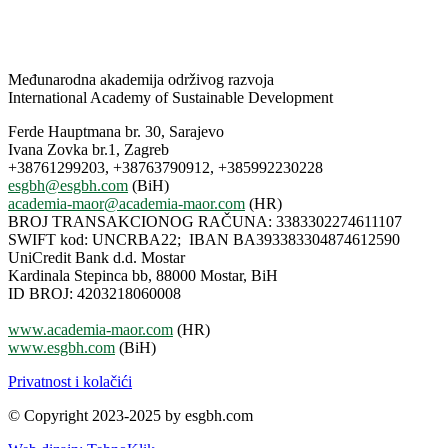
Međunarodna akademija održivog razvoja
International Academy of Sustainable Development
Ferde Hauptmana br. 30, Sarajevo
Ivana Zovka br.1, Zagreb
+38761299203, +38763790912, +385992230228
esgbh@esgbh.com
(BiH)
academia-maor@academia-maor.com
(HR)
BROJ TRANSAKCIONOG RAČUNA: 3383302274611107
SWIFT kod: UNCRBA22; IBAN BA393383304874612590
UniCredit Bank d.d. Mostar
Kardinala Stepinca bb, 88000 Mostar, BiH
ID BROJ: 4203218060008
www.academia-maor.com
(HR)
www.esgbh.com
(BiH)
Privatnost i kolačići
© Copyright 2023-2025 by esgbh.com