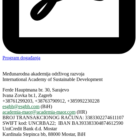
Program događanja
Međunarodna akademija održivog razvoja
International Academy of Sustainable Development
Ferde Hauptmana br. 30, Sarajevo
Ivana Zovka br.1, Zagreb
+38761299203, +38763790912, +385992230228
esgbh@esgbh.com
(BiH)
academia-maor@academia-maor.com
(HR)
BROJ TRANSAKCIONOG RAČUNA: 3383302274611107
SWIFT kod: UNCRBA22; IBAN BA393383304874612590
UniCredit Bank d.d. Mostar
Kardinala Stepinca bb, 88000 Mostar, BiH