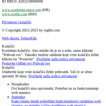
ID BROJ: 4203218060008
www.academia-maor.com
(HR)
www.esgbh.com
(BiH)
Privatnost i kolačići
© Copyright 2023-2025 by esgbh.com
Web dizajn: TehnoKlik
Kolačići
Koristimo kolačiće. Ako mislite da je to u redu, samo kliknite
"Prihvati sve". Također možete odabrati koje vrste kolačića želite
klikom na "Postavke".
Pročitajte našu policu privatnosti
Postavke
Odbiti sve
Prihvati sve
Kolačići
Odaberite koje vrste kolačića želite prihvatiti. Vaš će se izbor
spremiti 30 dana.
Pročitajte našu policu privatnosti
Neophodno
Ovi kolačići nisu opcionalni. Potrebni su za funkcioniranje
web stranice.
Statistika
Kako bismo mogli poboljšati funkcionalnost i strukturu web
stranice, na temelju načina korištenja web stranice.