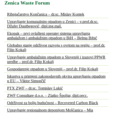
Zenica Waste Forum
Ribnjačarstvo Končanica – dr.sc. Mislav Kontek
Upravljanje komunalnim otpadom u Zenici – v.prof.dr.sc.
Džafer Dautbegović, dipl.ing.maš.
Ekopak – prvi ovlašteni operater sistema upravljanja
ambalažom i ambalažnim otpadom u BiH – Belma Bibić
Globalno stanje održivog razvoja s ovrtom na regiju – prof.dr.
Filip Kokalj
Upravljanje ambalažnim otpadom u Sloveniji i izazovi PPWR
uredbe – prof.dr. Filip Kokalj
Gospodarenje otpadom u Sloveniji – prof.dr. Filip Kokalj
Iskustva u primjeni zakonodavnih okvira upravljanja otpadom
u EU – Viktor Simončič
PTX ZWF – dr.sc. Tomislav Lukić
ZWF Consultare d.o.o. – Zlatko Špoljar, dipl.oecc.
Održivost za bolju budućnost – Recovered Carbon Black
Upravljanje regionalnom deponijom Mošćanica – Mia