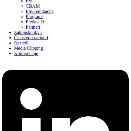
ESG
CBAM
ESG edukacija
Programi
Predavači
Partneri
Zakonski okvir
Članstvo i partneri
Razredi
Media Clipping
Konferencije