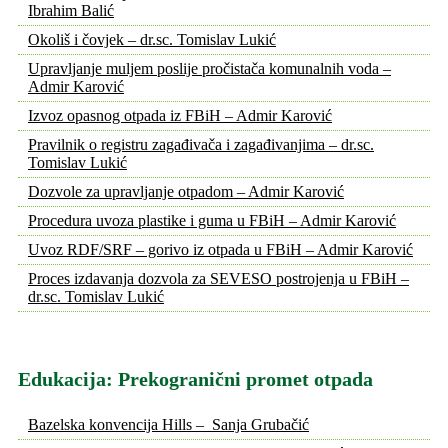
Ibrahim Balić
Okoliš i čovjek – dr.sc. Tomislav Lukić
Upravljanje muljem poslije pročistača komunalnih voda –
Admir Karović
Izvoz opasnog otpada iz FBiH – Admir Karović
Pravilnik o registru zagađivača i zagađivanjima – dr.sc.
Tomislav Lukić
Dozvole za upravljanje otpadom – Admir Karović
Procedura uvoza plastike i guma u FBiH – Admir Karović
Uvoz RDF/SRF – gorivo iz otpada u FBiH – Admir Karović
Proces izdavanja dozvola za SEVESO postrojenja u FBiH –
dr.sc. Tomislav Lukić
Edukacija: Prekogranični promet otpada
Bazelska konvencija Hills – Sanja Grubačić