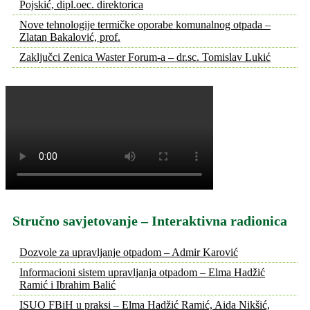
Pojskić, dipl.oec. direktorica
Nove tehnologije termičke oporabe komunalnog otpada –
Zlatan Bakalović, prof.
Zaključci Zenica Waster Forum-a – dr.sc. Tomislav Lukić
Stručno savjetovanje – Interaktivna radionica
Dozvole za upravljanje otpadom – Admir Karović
Informacioni sistem upravljanja otpadom – Elma Hadžić
Ramić i Ibrahim Balić
ISUO FBiH u praksi – Elma Hadžić Ramić, Aida Nikšić,