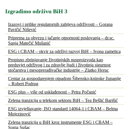
Izgradimo održivu BiH 3
Izazovi i prilike regulatornih zahtjeva održivosti – Gorana
Pavičić Nišević
Priprema za obvezu i jačanje otpornosti poslovanja – dr.sc.
Sanja Matečić Mušanić
ESG i CBAM – okvir za održivi razvoj BiH – Ivona zametica
Propisno zbrinjavanje životinjskih nusproizvoda kao
preduvjet održivog i za zdravlje ljudi i životinja sigurnog
stočarstva i mesoprerađivačke industrije – Zlatko Heruc
Centar za gospodarenjem otpadom Šibensko-kninske županije
– Robert Podrug
ESG plus – više od usklađenosti – Petra Počanić
Zelena tranzicija u telekom sektoru BiH – Tea Bešlić Barišić
ESG izvještavanje, ISO standard 14064-1 i CBAM – Belma
Mujezinović
Zelena tranzicija u BiH kroz instrumente ESG i CBAM –
Sonja Sušac