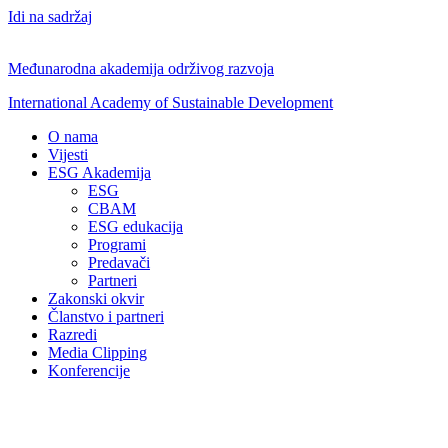
Idi na sadržaj
Međunarodna akademija održivog razvoja
International Academy of Sustainable Development
O nama
Vijesti
ESG Akademija
ESG
CBAM
ESG edukacija
Programi
Predavači
Partneri
Zakonski okvir
Članstvo i partneri
Razredi
Media Clipping
Konferencije