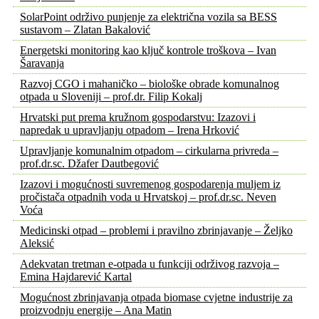
SolarPoint održivo punjenje za električna vozila sa BESS
sustavom – Zlatan Bakalović
Energetski monitoring kao ključ kontrole troškova – Ivan
Šaravanja
Razvoj CGO i mahaničko – biološke obrade komunalnog
otpada u Sloveniji – prof.dr. Filip Kokalj
Hrvatski put prema kružnom gospodarstvu: Izazovi i
napredak u upravljanju otpadom – Irena Hrković
Upravljanje komunalnim otpadom – cirkularna privreda –
prof.dr.sc. Džafer Dautbegović
Izazovi i mogućnosti suvremenog gospodarenja muljem iz
pročistača otpadnih voda u Hrvatskoj – prof.dr.sc. Neven
Voća
Medicinski otpad – problemi i pravilno zbrinjavanje – Željko
Aleksić
Adekvatan tretman e-otpada u funkciji održivog razvoja –
Emina Hajdarević Kartal
Mogućnost zbrinjavanja otpada biomase cvjetne industrije za
proizvodnju energije – Ana Matin