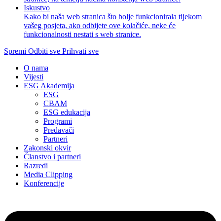
Iskustvo
Kako bi naša web stranica što bolje funkcionirala tijekom
vašeg posjeta, ako odbijete ove kolačiće, neke će
funkcionalnosti nestati s web stranice.
Spremi
Odbiti sve
Prihvati sve
O nama
Vijesti
ESG Akademija
ESG
CBAM
ESG edukacija
Programi
Predavači
Partneri
Zakonski okvir
Članstvo i partneri
Razredi
Media Clipping
Konferencije