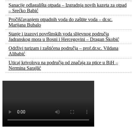
Sanacije odlagališta otpada – Izgradnja novih kazeta za otpad
– Srećko Babić
Pročišćavanjem otpadnih voda do zaštite voda – dr.sc.
Marijana Bubalo
Stanje i izazovi površinskih voda slijevnog područja
Jadranskog mora u Bosni i Hercegovini – Dragan Škobić
Održivi turizam i zaštićena područja – prof.dr.sc. Vildana
Alibabić
Uticaj krivolova na područja od značaja za ptice u BiH –
Nermina Sarajlić