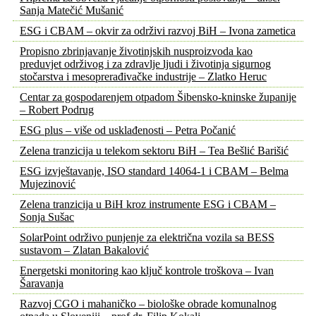
Sanja Matečić Mušanić
ESG i CBAM – okvir za održivi razvoj BiH – Ivona zametica
Propisno zbrinjavanje životinjskih nusproizvoda kao
preduvjet održivog i za zdravlje ljudi i životinja sigurnog
stočarstva i mesoprerađivačke industrije – Zlatko Heruc
Centar za gospodarenjem otpadom Šibensko-kninske županije
– Robert Podrug
ESG plus – više od usklađenosti – Petra Počanić
Zelena tranzicija u telekom sektoru BiH – Tea Bešlić Barišić
ESG izvještavanje, ISO standard 14064-1 i CBAM – Belma
Mujezinović
Zelena tranzicija u BiH kroz instrumente ESG i CBAM –
Sonja Sušac
SolarPoint održivo punjenje za električna vozila sa BESS
sustavom – Zlatan Bakalović
Energetski monitoring kao ključ kontrole troškova – Ivan
Šaravanja
Razvoj CGO i mahaničko – biološke obrade komunalnog