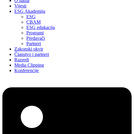
O nama
Vijesti
ESG Akademija
ESG
CBAM
ESG edukacija
Programi
Predavači
Partneri
Zakonski okvir
Članstvo i partneri
Razredi
Media Clipping
Konferencije