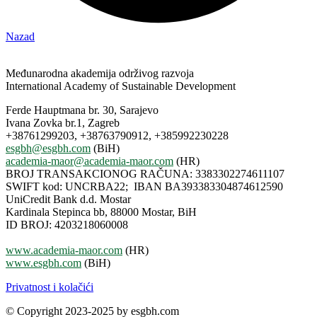
Nazad
Međunarodna akademija održivog razvoja
International Academy of Sustainable Development
Ferde Hauptmana br. 30, Sarajevo
Ivana Zovka br.1, Zagreb
+38761299203, +38763790912, +385992230228
esgbh@esgbh.com
(BiH)
academia-maor@academia-maor.com
(HR)
BROJ TRANSAKCIONOG RAČUNA: 3383302274611107
SWIFT kod: UNCRBA22; IBAN BA393383304874612590
UniCredit Bank d.d. Mostar
Kardinala Stepinca bb, 88000 Mostar, BiH
ID BROJ: 4203218060008
www.academia-maor.com
(HR)
www.esgbh.com
(BiH)
Privatnost i kolačići
© Copyright 2023-2025 by esgbh.com