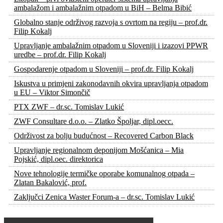
ambalažom i ambalažnim otpadom u BiH – Belma Bibić
Globalno stanje održivog razvoja s ovrtom na regiju – prof.dr.
Filip Kokalj
Upravljanje ambalažnim otpadom u Sloveniji i izazovi PPWR
uredbe – prof.dr. Filip Kokalj
Gospodarenje otpadom u Sloveniji – prof.dr. Filip Kokalj
Iskustva u primjeni zakonodavnih okvira upravljanja otpadom
u EU – Viktor Simončič
PTX ZWF – dr.sc. Tomislav Lukić
ZWF Consultare d.o.o. – Zlatko Špoljar, dipl.oecc.
Održivost za bolju budućnost – Recovered Carbon Black
Upravljanje regionalnom deponijom Mošćanica – Mia
Pojskić, dipl.oec. direktorica
Nove tehnologije termičke oporabe komunalnog otpada –
Zlatan Bakalović, prof.
Zaključci Zenica Waster Forum-a – dr.sc. Tomislav Lukić