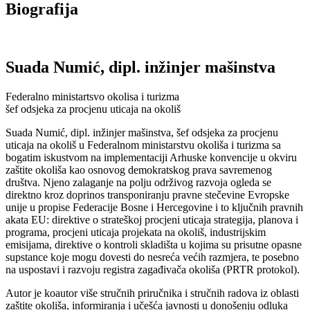
Biografija
Suada Numić, dipl. inžinjer mašinstva
Federalno ministartsvo okolisa i turizma
šef odsjeka za procjenu uticaja na okoliš
Suada Numić, dipl. inžinjer mašinstva, šef odsjeka za procjenu
uticaja na okoliš u Federalnom ministarstvu okoliša i turizma sa
bogatim iskustvom na implementaciji Arhuske konvencije u okviru
zaštite okoliša kao osnovog demokratskog prava savremenog
društva. Njeno zalaganje na polju održivog razvoja ogleda se
direktno kroz doprinos transponiranju pravne stečevine Evropske
unije u propise Federacije Bosne i Hercegovine i to ključnih pravnih
akata EU: direktive o strateškoj procjeni uticaja strategija, planova i
programa, procjeni uticaja projekata na okoliš, industrijskim
emisijama, direktive o kontroli skladišta u kojima su prisutne opasne
supstance koje mogu dovesti do nesreća većih razmjera, te posebno
na uspostavi i razvoju registra zagađivača okoliša (PRTR protokol).
Autor je koautor više stručnih priručnika i stručnih radova iz oblasti
zaštite okoliša, informiranja i učešća javnosti u donošenju odluka