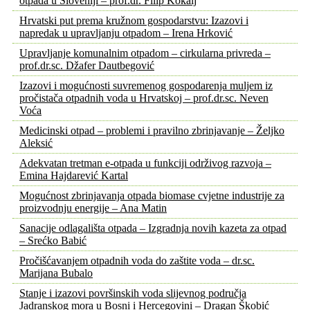
otpada u Sloveniji – prof.dr. Filip Kokalj
Hrvatski put prema kružnom gospodarstvu: Izazovi i
napredak u upravljanju otpadom – Irena Hrković
Upravljanje komunalnim otpadom – cirkularna privreda –
prof.dr.sc. Džafer Dautbegović
Izazovi i mogućnosti suvremenog gospodarenja muljem iz
pročistača otpadnih voda u Hrvatskoj – prof.dr.sc. Neven
Voća
Medicinski otpad – problemi i pravilno zbrinjavanje – Željko
Aleksić
Adekvatan tretman e-otpada u funkciji održivog razvoja –
Emina Hajdarević Kartal
Mogućnost zbrinjavanja otpada biomase cvjetne industrije za
proizvodnju energije – Ana Matin
Sanacije odlagališta otpada – Izgradnja novih kazeta za otpad
– Srećko Babić
Pročišćavanjem otpadnih voda do zaštite voda – dr.sc.
Marijana Bubalo
Stanje i izazovi površinskih voda slijevnog područja
Jadranskog mora u Bosni i Hercegovini – Dragan Škobić