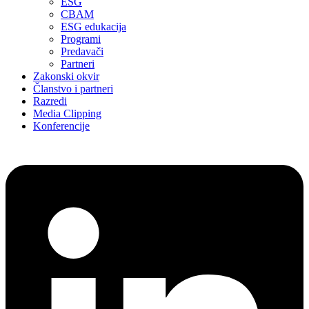
ESG
CBAM
ESG edukacija
Programi
Predavači
Partneri
Zakonski okvir
Članstvo i partneri
Razredi
Media Clipping
Konferencije