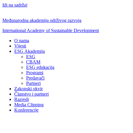
Idi na sadržaj
Međunarodna akademija održivog razvoja
International Academy of Sustainable Development
O nama
Vijesti
ESG Akademija
ESG
CBAM
ESG edukacija
Programi
Predavači
Partneri
Zakonski okvir
Članstvo i partneri
Razredi
Media Clipping
Konferencije