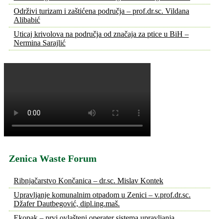
Održivi turizam i zaštićena područja – prof.dr.sc. Vildana
Alibabić
Uticaj krivolova na područja od značaja za ptice u BiH –
Nermina Sarajlić
Zenica Waste Forum
Ribnjačarstvo Končanica – dr.sc. Mislav Kontek
Upravljanje komunalnim otpadom u Zenici – v.prof.dr.sc.
Džafer Dautbegović, dipl.ing.maš.
Ekopak – prvi ovlašteni operater sistema upravljanja