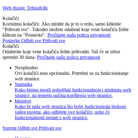
Web dizajn: TehnoKlik
Kolačići
Koristimo kolačiće. Ako mislite da je to u redu, samo kliknite
"Prihvati sve". Također možete odabrati koje vrste kolačića želite
klikom na "Postavke".
Pročitajte našu policu privatnosti
Postavke
Odbiti sve
Prihvati sve
Kolačići
Odaberite koje vrste kolačića želite prihvatiti. Vaš će se izbor
spremiti 30 dana.
Pročitajte našu policu privatnosti
Neophodno
Ovi kolačići nisu opcionalni. Potrebni su za funkcioniranje
web stranice.
Statistika
Kako bismo mogli poboljšati funkcionalnost i strukturu web
stranice, na temelju načina korištenja web stranice.
Iskustvo
Kako bi naša web stranica što bolje funkcionirala tijekom
vašeg posjeta, ako odbijete ove kolačiće, neke će
funkcionalnosti nestati s web stranice.
Spremi
Odbiti sve
Prihvati sve