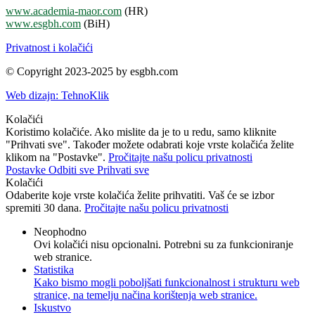
www.academia-maor.com
(HR)
www.esgbh.com
(BiH)
Privatnost i kolačići
© Copyright 2023-2025 by esgbh.com
Web dizajn: TehnoKlik
Kolačići
Koristimo kolačiće. Ako mislite da je to u redu, samo kliknite
"Prihvati sve". Također možete odabrati koje vrste kolačića želite
klikom na "Postavke".
Pročitajte našu policu privatnosti
Postavke
Odbiti sve
Prihvati sve
Kolačići
Odaberite koje vrste kolačića želite prihvatiti. Vaš će se izbor
spremiti 30 dana.
Pročitajte našu policu privatnosti
Neophodno
Ovi kolačići nisu opcionalni. Potrebni su za funkcioniranje
web stranice.
Statistika
Kako bismo mogli poboljšati funkcionalnost i strukturu web
stranice, na temelju načina korištenja web stranice.
Iskustvo