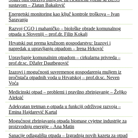
sustavom – Zlatan Bakalović
Energetski monitoring kao ključ kontrole troškova – Ivan
Šaravanja
Razvoj CGO i mahaničko – biološke obrade komunalnog
otpada u Sloveniji – prof.dr. Filip Kokalj
Hrvatski put prema kružnom gospodarstvu: Izazovi i
napredak u upravljanju otpadom – Irena Hrković
Upravljanje komunalnim otpadom – cirkularna privreda –
prof.dr.sc. Džafer Dautbegović
Izazovi i mogućnosti suvremenog gospodarenja muljem iz
pročistača otpadnih voda u Hrvatskoj – prof.dr.sc. Neven
Voća
Medicinski otpad – problemi i pravilno zbrinjavanje – Željko
Aleksić
Adekvatan tretman e-otpada u funkciji održivog razvoja –
Emina Hajdarević Kartal
Mogućnost zbrinjavanja otpada biomase cvjetne industrije za
proizvodnju energije – Ana Matin
Sanacije odlagališta otpada – Izgradnja novih kazeta za otpad