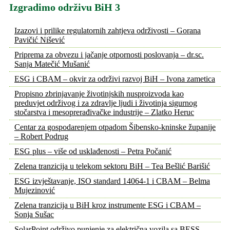
Izgradimo održivu BiH 3
Izazovi i prilike regulatornih zahtjeva održivosti – Gorana
Pavičić Nišević
Priprema za obvezu i jačanje otpornosti poslovanja – dr.sc.
Sanja Matečić Mušanić
ESG i CBAM – okvir za održivi razvoj BiH – Ivona zametica
Propisno zbrinjavanje životinjskih nusproizvoda kao
preduvjet održivog i za zdravlje ljudi i životinja sigurnog
stočarstva i mesoprerađivačke industrije – Zlatko Heruc
Centar za gospodarenjem otpadom Šibensko-kninske županije
– Robert Podrug
ESG plus – više od usklađenosti – Petra Počanić
Zelena tranzicija u telekom sektoru BiH – Tea Bešlić Barišić
ESG izvještavanje, ISO standard 14064-1 i CBAM – Belma
Mujezinović
Zelena tranzicija u BiH kroz instrumente ESG i CBAM –
Sonja Sušac
SolarPoint održivo punjenje za električna vozila sa BESS