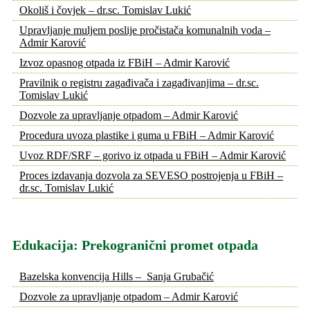
Okoliš i čovjek – dr.sc. Tomislav Lukić
Upravljanje muljem poslije pročistača komunalnih voda –
Admir Karović
Izvoz opasnog otpada iz FBiH – Admir Karović
Pravilnik o registru zagađivača i zagađivanjima – dr.sc.
Tomislav Lukić
Dozvole za upravljanje otpadom – Admir Karović
Procedura uvoza plastike i guma u FBiH – Admir Karović
Uvoz RDF/SRF – gorivo iz otpada u FBiH – Admir Karović
Proces izdavanja dozvola za SEVESO postrojenja u FBiH –
dr.sc. Tomislav Lukić
Edukacija: Prekogranični promet otpada
Bazelska konvencija Hills – Sanja Grubačić
Dozvole za upravljanje otpadom – Admir Karović