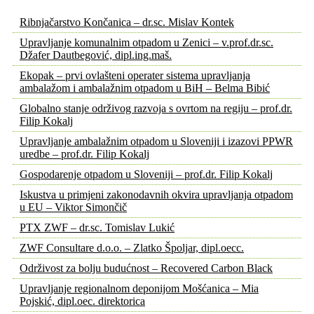
Ribnjačarstvo Končanica – dr.sc. Mislav Kontek
Upravljanje komunalnim otpadom u Zenici – v.prof.dr.sc.
Džafer Dautbegović, dipl.ing.maš.
Ekopak – prvi ovlašteni operater sistema upravljanja
ambalažom i ambalažnim otpadom u BiH – Belma Bibić
Globalno stanje održivog razvoja s ovrtom na regiju – prof.dr.
Filip Kokalj
Upravljanje ambalažnim otpadom u Sloveniji i izazovi PPWR
uredbe – prof.dr. Filip Kokalj
Gospodarenje otpadom u Sloveniji – prof.dr. Filip Kokalj
Iskustva u primjeni zakonodavnih okvira upravljanja otpadom
u EU – Viktor Simončič
PTX ZWF – dr.sc. Tomislav Lukić
ZWF Consultare d.o.o. – Zlatko Špoljar, dipl.oecc.
Održivost za bolju budućnost – Recovered Carbon Black
Upravljanje regionalnom deponijom Mošćanica – Mia
Pojskić, dipl.oec. direktorica