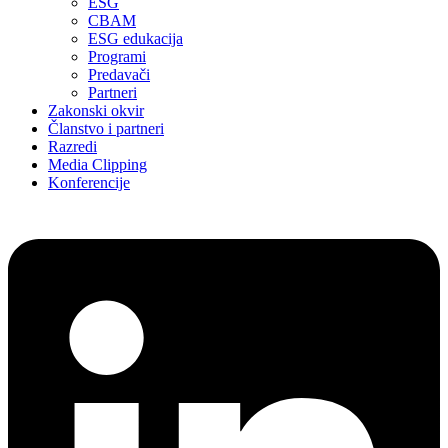
ESG
CBAM
ESG edukacija
Programi
Predavači
Partneri
Zakonski okvir
Članstvo i partneri
Razredi
Media Clipping
Konferencije