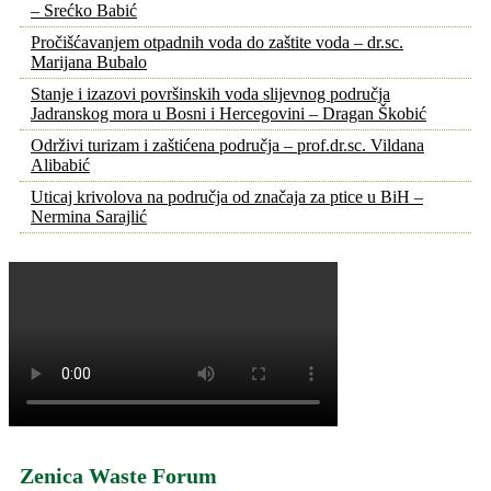
– Srećko Babić
Pročišćavanjem otpadnih voda do zaštite voda – dr.sc.
Marijana Bubalo
Stanje i izazovi površinskih voda slijevnog područja
Jadranskog mora u Bosni i Hercegovini – Dragan Škobić
Održivi turizam i zaštićena područja – prof.dr.sc. Vildana
Alibabić
Uticaj krivolova na područja od značaja za ptice u BiH –
Nermina Sarajlić
Zenica Waste Forum