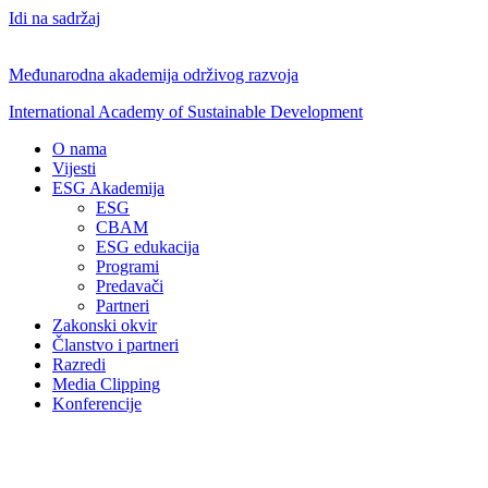
Idi na sadržaj
Međunarodna akademija održivog razvoja
International Academy of Sustainable Development
O nama
Vijesti
ESG Akademija
ESG
CBAM
ESG edukacija
Programi
Predavači
Partneri
Zakonski okvir
Članstvo i partneri
Razredi
Media Clipping
Konferencije