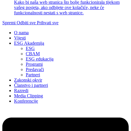
Kako bi naša web stranica što bolje funkcionirala tijekom
vašeg posjeta, ako odbijete ove kolačiće, neke će
funkcionalnosti nestati s web stranice.
Spremi
Odbiti sve
Prihvati sve
O nama
Vijesti
ESG Akademija
ESG
CBAM
ESG edukacija
Programi
Predavači
Partneri
Zakonski okvir
Članstvo i partneri
Razredi
Media Clipping
Konferencije