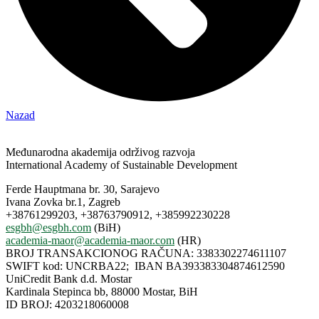
Nazad
Međunarodna akademija održivog razvoja
International Academy of Sustainable Development
Ferde Hauptmana br. 30, Sarajevo
Ivana Zovka br.1, Zagreb
+38761299203, +38763790912, +385992230228
esgbh@esgbh.com
(BiH)
academia-maor@academia-maor.com
(HR)
BROJ TRANSAKCIONOG RAČUNA: 3383302274611107
SWIFT kod: UNCRBA22; IBAN BA393383304874612590
UniCredit Bank d.d. Mostar
Kardinala Stepinca bb, 88000 Mostar, BiH
ID BROJ: 4203218060008