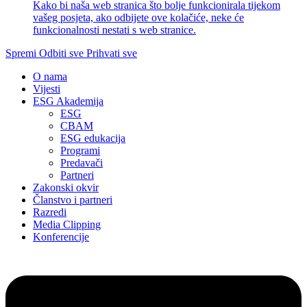
Kako bi naša web stranica što bolje funkcionirala tijekom
vašeg posjeta, ako odbijete ove kolačiće, neke će
funkcionalnosti nestati s web stranice.
Spremi
Odbiti sve
Prihvati sve
O nama
Vijesti
ESG Akademija
ESG
CBAM
ESG edukacija
Programi
Predavači
Partneri
Zakonski okvir
Članstvo i partneri
Razredi
Media Clipping
Konferencije