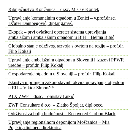
Ribnjačarstvo Končanica – dr.sc. Mislav Kontek
Upravljanje komunalnim otpadom u Zenici – v.prof.dr.sc.
Džafer Dautbegović, dipl.ing.maš.
Ekopak – prvi ovlašteni operater sistema upravljanja
ambalažom i ambalažnim otpadom u BiH – Belma Bibić
Globalno stanje održivog razvoja s ovrtom na regiju – prof.dr.
Filip Kokalj
Upravljanje ambalažnim otpadom u Sloveniji i izazovi PPWR
uredbe – prof.dr. Filip Kokalj
Gospodarenje otpadom u Sloveniji – prof.dr. Filip Kokalj
Iskustva u primjeni zakonodavnih okvira upravljanja otpadom
u EU – Viktor Simončič
PTX ZWF – dr.sc. Tomislav Lukić
ZWF Consultare d.o.o. – Zlatko Špoljar, dipl.oecc.
Održivost za bolju budućnost – Recovered Carbon Black
Upravljanje regionalnom deponijom Mošćanica – Mia
Pojskić, dipl.oec. direktorica