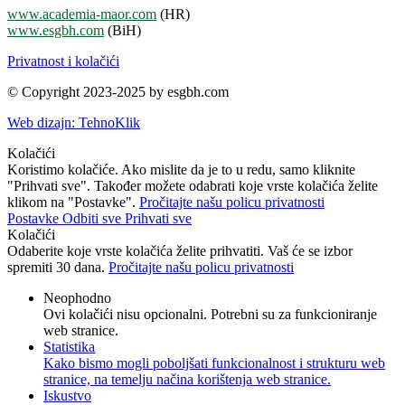
www.academia-maor.com
(HR)
www.esgbh.com
(BiH)
Privatnost i kolačići
© Copyright 2023-2025 by esgbh.com
Web dizajn: TehnoKlik
Kolačići
Koristimo kolačiće. Ako mislite da je to u redu, samo kliknite
"Prihvati sve". Također možete odabrati koje vrste kolačića želite
klikom na "Postavke".
Pročitajte našu policu privatnosti
Postavke
Odbiti sve
Prihvati sve
Kolačići
Odaberite koje vrste kolačića želite prihvatiti. Vaš će se izbor
spremiti 30 dana.
Pročitajte našu policu privatnosti
Neophodno
Ovi kolačići nisu opcionalni. Potrebni su za funkcioniranje
web stranice.
Statistika
Kako bismo mogli poboljšati funkcionalnost i strukturu web
stranice, na temelju načina korištenja web stranice.
Iskustvo