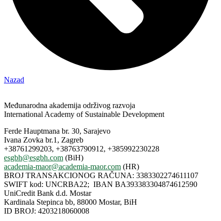
Nazad
Međunarodna akademija održivog razvoja
International Academy of Sustainable Development
Ferde Hauptmana br. 30, Sarajevo
Ivana Zovka br.1, Zagreb
+38761299203, +38763790912, +385992230228
esgbh@esgbh.com
(BiH)
academia-maor@academia-maor.com
(HR)
BROJ TRANSAKCIONOG RAČUNA: 3383302274611107
SWIFT kod: UNCRBA22; IBAN BA393383304874612590
UniCredit Bank d.d. Mostar
Kardinala Stepinca bb, 88000 Mostar, BiH
ID BROJ: 4203218060008