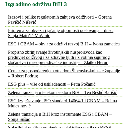
Izgradimo održivu BiH 3
Izazovi i prilike regulatornih zahtjeva održivosti – Gorana
Pavičić Nišević
Priprema za obvezu i jačanje otpornosti poslovanja – dr.sc.
Sanja Matečić Mušanić
ESG i CBAM – okvir za održivi razvoj BiH – Ivona zametica
Propisno zbrinjavanje životinjskih nusproizvoda kao
preduvjet održivog i za zdravlje ljudi i životinja sigurnog
stočarstva i mesoprerađivačke industrije – Zlatko Heruc
Centar za gospodarenjem otpadom Šibensko-kninske županije
– Robert Podrug
ESG plus – više od usklađenosti – Petra Počanić
Zelena tranzicija u telekom sektoru BiH – Tea Bešlić Barišić
ESG izvještavanje, ISO standard 14064-1 i CBAM – Belma
Mujezinović
Zelena tranzicija u BiH kroz instrumente ESG i CBAM –
Sonja Sušac
SolarPoint održivo punjenje za električna vozila sa BESS