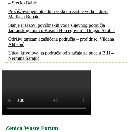
– Srećko Babić
Pročišćavanjem otpadnih voda do zaštite voda – dr.sc.
Marijana Bubalo
Stanje i izazovi površinskih voda slijevnog područja
Jadranskog mora u Bosni i Hercegovini – Dragan Škobić
Održivi turizam i zaštićena područja – prof.dr.sc. Vildana
Alibabić
Uticaj krivolova na područja od značaja za ptice u BiH –
Nermina Sarajlić
Zenica Waste Forum