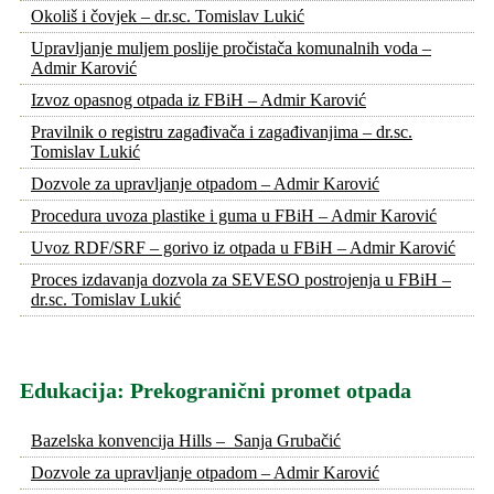
Okoliš i čovjek – dr.sc. Tomislav Lukić
Upravljanje muljem poslije pročistača komunalnih voda –
Admir Karović
Izvoz opasnog otpada iz FBiH – Admir Karović
Pravilnik o registru zagađivača i zagađivanjima – dr.sc.
Tomislav Lukić
Dozvole za upravljanje otpadom – Admir Karović
Procedura uvoza plastike i guma u FBiH – Admir Karović
Uvoz RDF/SRF – gorivo iz otpada u FBiH – Admir Karović
Proces izdavanja dozvola za SEVESO postrojenja u FBiH –
dr.sc. Tomislav Lukić
Edukacija: Prekogranični promet otpada
Bazelska konvencija Hills – Sanja Grubačić
Dozvole za upravljanje otpadom – Admir Karović