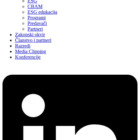
ESG
CBAM
ESG edukacija
Programi
Predavači
Partneri
Zakonski okvir
Članstvo i partneri
Razredi
Media Clipping
Konferencije