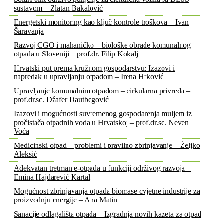
sustavom – Zlatan Bakalović
Energetski monitoring kao ključ kontrole troškova – Ivan
Šaravanja
Razvoj CGO i mahaničko – biološke obrade komunalnog
otpada u Sloveniji – prof.dr. Filip Kokalj
Hrvatski put prema kružnom gospodarstvu: Izazovi i
napredak u upravljanju otpadom – Irena Hrković
Upravljanje komunalnim otpadom – cirkularna privreda –
prof.dr.sc. Džafer Dautbegović
Izazovi i mogućnosti suvremenog gospodarenja muljem iz
pročistača otpadnih voda u Hrvatskoj – prof.dr.sc. Neven
Voća
Medicinski otpad – problemi i pravilno zbrinjavanje – Željko
Aleksić
Adekvatan tretman e-otpada u funkciji održivog razvoja –
Emina Hajdarević Kartal
Mogućnost zbrinjavanja otpada biomase cvjetne industrije za
proizvodnju energije – Ana Matin
Sanacije odlagališta otpada – Izgradnja novih kazeta za otpad