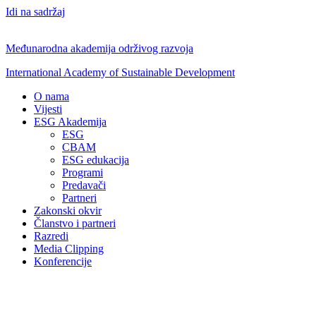
Idi na sadržaj
Međunarodna akademija održivog razvoja
International Academy of Sustainable Development
O nama
Vijesti
ESG Akademija
ESG
CBAM
ESG edukacija
Programi
Predavači
Partneri
Zakonski okvir
Članstvo i partneri
Razredi
Media Clipping
Konferencije