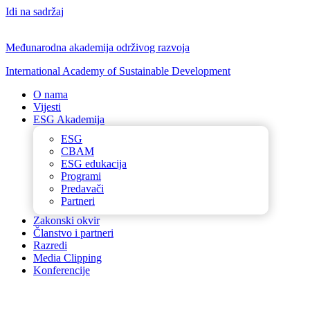
Idi na sadržaj
Međunarodna akademija održivog razvoja
International Academy of Sustainable Development
O nama
Vijesti
ESG Akademija
ESG
CBAM
ESG edukacija
Programi
Predavači
Partneri
Zakonski okvir
Članstvo i partneri
Razredi
Media Clipping
Konferencije