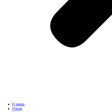
O nama
Vijesti