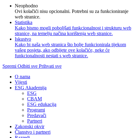
Neophodno
Ovi kolačići nisu opcionalni. Potrebni su za funkcioniranje
web stranice.
Statistika
Kako bismo mogli poboljšati funkcionalnost i strukturu web
stranice, na temelju načina korištenja web stranice.
Iskustvo
Kako bi naša web stranica što bolje funkcionirala tijekom
vašeg posjeta, ako odbijete ove kolačiće, neke će
funkcionalnosti nestati s web stranice.
Spremi
Odbiti sve
Prihvati sve
O nama
Vijesti
ESG Akademija
ESG
CBAM
ESG edukacija
Programi
Predavači
Partneri
Zakonski okvir
Članstvo i partneri
Razredi