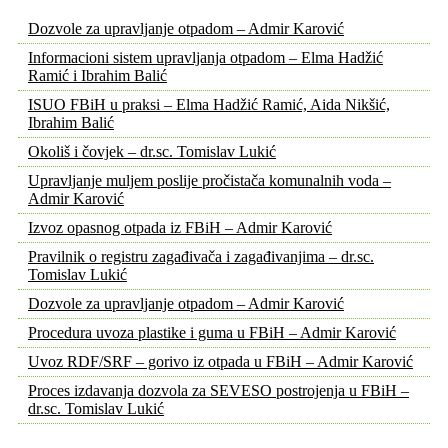
Dozvole za upravljanje otpadom – Admir Karović
Informacioni sistem upravljanja otpadom – Elma Hadžić
Ramić i Ibrahim Balić
ISUO FBiH u praksi – Elma Hadžić Ramić, Aida Nikšić,
Ibrahim Balić
Okoliš i čovjek – dr.sc. Tomislav Lukić
Upravljanje muljem poslije pročistača komunalnih voda –
Admir Karović
Izvoz opasnog otpada iz FBiH – Admir Karović
Pravilnik o registru zagađivača i zagađivanjima – dr.sc.
Tomislav Lukić
Dozvole za upravljanje otpadom – Admir Karović
Procedura uvoza plastike i guma u FBiH – Admir Karović
Uvoz RDF/SRF – gorivo iz otpada u FBiH – Admir Karović
Proces izdavanja dozvola za SEVESO postrojenja u FBiH –
dr.sc. Tomislav Lukić