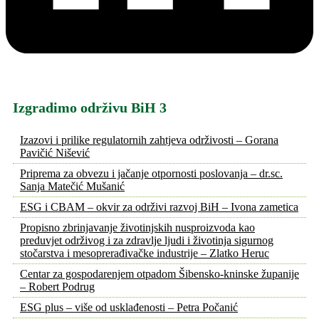
Izgradimo održivu BiH 3
Izazovi i prilike regulatornih zahtjeva održivosti – Gorana
Pavičić Nišević
Priprema za obvezu i jačanje otpornosti poslovanja – dr.sc.
Sanja Matečić Mušanić
ESG i CBAM – okvir za održivi razvoj BiH – Ivona zametica
Propisno zbrinjavanje životinjskih nusproizvoda kao
preduvjet održivog i za zdravlje ljudi i životinja sigurnog
stočarstva i mesoprerađivačke industrije – Zlatko Heruc
Centar za gospodarenjem otpadom Šibensko-kninske županije
– Robert Podrug
ESG plus – više od usklađenosti – Petra Počanić