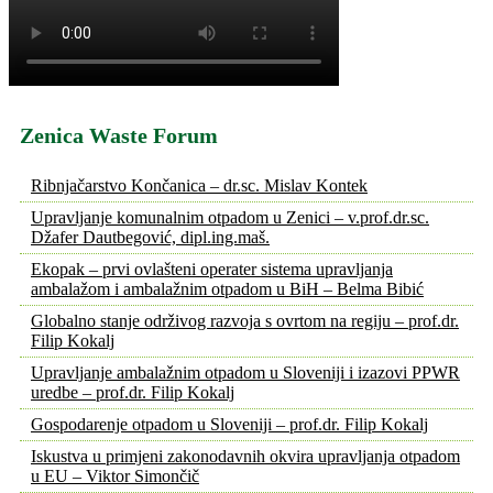
Zenica Waste Forum
Ribnjačarstvo Končanica – dr.sc. Mislav Kontek
Upravljanje komunalnim otpadom u Zenici – v.prof.dr.sc.
Džafer Dautbegović, dipl.ing.maš.
Ekopak – prvi ovlašteni operater sistema upravljanja
ambalažom i ambalažnim otpadom u BiH – Belma Bibić
Globalno stanje održivog razvoja s ovrtom na regiju – prof.dr.
Filip Kokalj
Upravljanje ambalažnim otpadom u Sloveniji i izazovi PPWR
uredbe – prof.dr. Filip Kokalj
Gospodarenje otpadom u Sloveniji – prof.dr. Filip Kokalj
Iskustva u primjeni zakonodavnih okvira upravljanja otpadom
u EU – Viktor Simončič