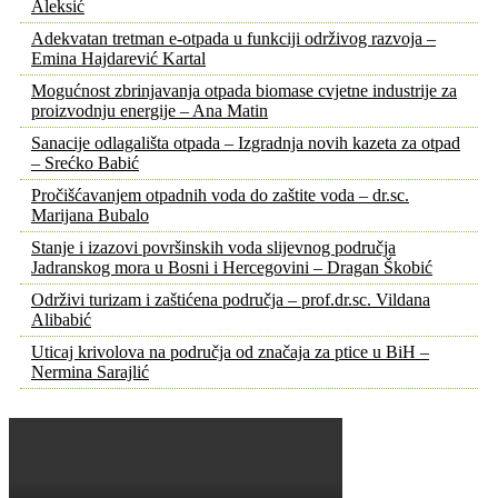
Aleksić
Adekvatan tretman e-otpada u funkciji održivog razvoja –
Emina Hajdarević Kartal
Mogućnost zbrinjavanja otpada biomase cvjetne industrije za
proizvodnju energije – Ana Matin
Sanacije odlagališta otpada – Izgradnja novih kazeta za otpad
– Srećko Babić
Pročišćavanjem otpadnih voda do zaštite voda – dr.sc.
Marijana Bubalo
Stanje i izazovi površinskih voda slijevnog područja
Jadranskog mora u Bosni i Hercegovini – Dragan Škobić
Održivi turizam i zaštićena područja – prof.dr.sc. Vildana
Alibabić
Uticaj krivolova na područja od značaja za ptice u BiH –
Nermina Sarajlić