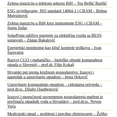
Zelena tranzicija u telekom sektoru BiH – Tea Bešlić Barišić
ESG izvještavanje, ISO standard 14064-1 i CBAM – Belma
Mujezinović
Zelena tranzicija u BiH kroz instrumente ESG i CBAM –
Sonja Sušac
SolarPoint održivo punjenje za električna vozila sa BESS
sustavom – Zlatan Bakalović
Energetski monitoring kao ključ kontrole troškova – Ivan
Šaravanja
Razvoj CGO i mahaničko – biološke obrade komunalnog
otpada u Sloveniji – prof.dr. Filip Kokalj
Hrvatski put prema kružnom gospodarstvu: Izazovi i
napredak u upravljanju otpadom – Irena Hrković
Upravljanje komunalnim otpadom – cirkularna privreda –
prof.dr.sc. Džafer Dautbegović
Izazovi i mogućnosti suvremenog gospodarenja muljem iz
pročistača otpadnih voda u Hrvatskoj – prof.dr.sc. Neven
Voća
Medicinski otpad – problemi i pravilno zbrinjavanje – Željko