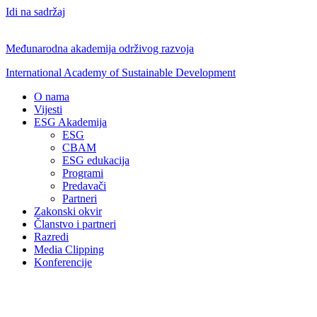
Idi na sadržaj
Međunarodna akademija održivog razvoja
International Academy of Sustainable Development
O nama
Vijesti
ESG Akademija
ESG
CBAM
ESG edukacija
Programi
Predavači
Partneri
Zakonski okvir
Članstvo i partneri
Razredi
Media Clipping
Konferencije