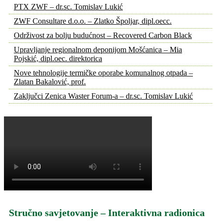
PTX ZWF – dr.sc. Tomislav Lukić
ZWF Consultare d.o.o. – Zlatko Špoljar, dipl.oecc.
Održivost za bolju budućnost – Recovered Carbon Black
Upravljanje regionalnom deponijom Mošćanica – Mia
Pojskić, dipl.oec. direktorica
Nove tehnologije termičke oporabe komunalnog otpada –
Zlatan Bakalović, prof.
Zaključci Zenica Waster Forum-a – dr.sc. Tomislav Lukić
Stručno savjetovanje – Interaktivna radionica