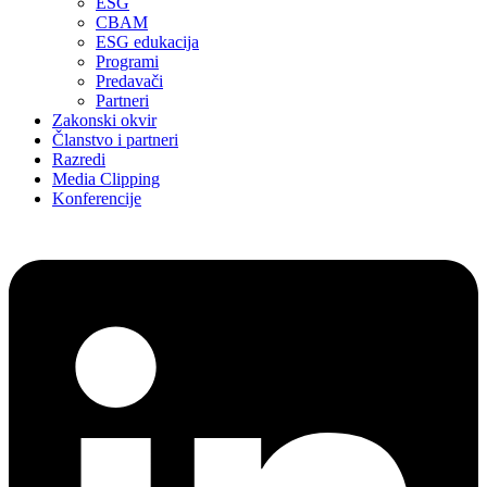
ESG
CBAM
ESG edukacija
Programi
Predavači
Partneri
Zakonski okvir
Članstvo i partneri
Razredi
Media Clipping
Konferencije