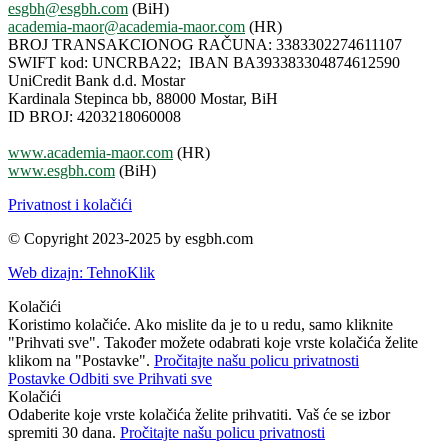
esgbh@esgbh.com
(BiH)
academia-maor@academia-maor.com
(HR)
BROJ TRANSAKCIONOG RAČUNA: 3383302274611107
SWIFT kod: UNCRBA22; IBAN BA393383304874612590
UniCredit Bank d.d. Mostar
Kardinala Stepinca bb, 88000 Mostar, BiH
ID BROJ: 4203218060008
www.academia-maor.com
(HR)
www.esgbh.com
(BiH)
Privatnost i kolačići
© Copyright 2023-2025 by esgbh.com
Web dizajn: TehnoKlik
Kolačići
Koristimo kolačiće. Ako mislite da je to u redu, samo kliknite
"Prihvati sve". Također možete odabrati koje vrste kolačića želite
klikom na "Postavke".
Pročitajte našu policu privatnosti
Postavke
Odbiti sve
Prihvati sve
Kolačići
Odaberite koje vrste kolačića želite prihvatiti. Vaš će se izbor
spremiti 30 dana.
Pročitajte našu policu privatnosti