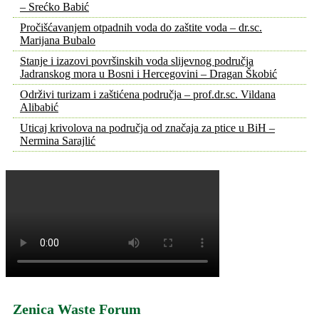
– Srećko Babić
Pročišćavanjem otpadnih voda do zaštite voda – dr.sc.
Marijana Bubalo
Stanje i izazovi površinskih voda slijevnog područja
Jadranskog mora u Bosni i Hercegovini – Dragan Škobić
Održivi turizam i zaštićena područja – prof.dr.sc. Vildana
Alibabić
Uticaj krivolova na područja od značaja za ptice u BiH –
Nermina Sarajlić
Zenica Waste Forum