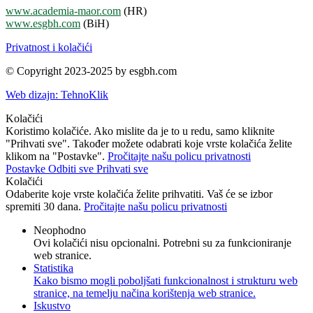
www.academia-maor.com
(HR)
www.esgbh.com
(BiH)
Privatnost i kolačići
© Copyright 2023-2025 by esgbh.com
Web dizajn: TehnoKlik
Kolačići
Koristimo kolačiće. Ako mislite da je to u redu, samo kliknite
"Prihvati sve". Također možete odabrati koje vrste kolačića želite
klikom na "Postavke".
Pročitajte našu policu privatnosti
Postavke
Odbiti sve
Prihvati sve
Kolačići
Odaberite koje vrste kolačića želite prihvatiti. Vaš će se izbor
spremiti 30 dana.
Pročitajte našu policu privatnosti
Neophodno
Ovi kolačići nisu opcionalni. Potrebni su za funkcioniranje
web stranice.
Statistika
Kako bismo mogli poboljšati funkcionalnost i strukturu web
stranice, na temelju načina korištenja web stranice.
Iskustvo