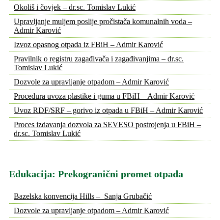
Okoliš i čovjek – dr.sc. Tomislav Lukić
Upravljanje muljem poslije pročistača komunalnih voda –
Admir Karović
Izvoz opasnog otpada iz FBiH – Admir Karović
Pravilnik o registru zagađivača i zagađivanjima – dr.sc.
Tomislav Lukić
Dozvole za upravljanje otpadom – Admir Karović
Procedura uvoza plastike i guma u FBiH – Admir Karović
Uvoz RDF/SRF – gorivo iz otpada u FBiH – Admir Karović
Proces izdavanja dozvola za SEVESO postrojenja u FBiH –
dr.sc. Tomislav Lukić
Edukacija: Prekogranični promet otpada
Bazelska konvencija Hills – Sanja Grubačić
Dozvole za upravljanje otpadom – Admir Karović