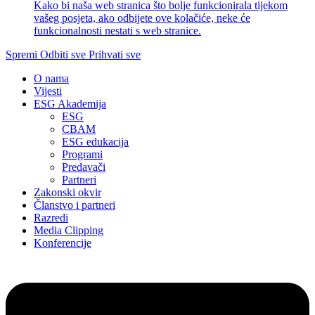
Kako bi naša web stranica što bolje funkcionirala tijekom
vašeg posjeta, ako odbijete ove kolačiće, neke će
funkcionalnosti nestati s web stranice.
Spremi
Odbiti sve
Prihvati sve
O nama
Vijesti
ESG Akademija
ESG
CBAM
ESG edukacija
Programi
Predavači
Partneri
Zakonski okvir
Članstvo i partneri
Razredi
Media Clipping
Konferencije