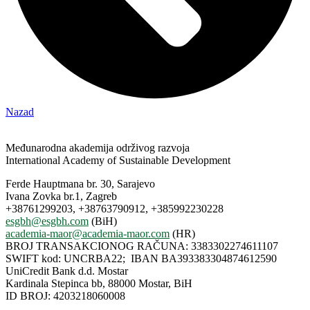
Nazad
Međunarodna akademija održivog razvoja
International Academy of Sustainable Development
Ferde Hauptmana br. 30, Sarajevo
Ivana Zovka br.1, Zagreb
+38761299203, +38763790912, +385992230228
esgbh@esgbh.com
(BiH)
academia-maor@academia-maor.com
(HR)
BROJ TRANSAKCIONOG RAČUNA: 3383302274611107
SWIFT kod: UNCRBA22; IBAN BA393383304874612590
UniCredit Bank d.d. Mostar
Kardinala Stepinca bb, 88000 Mostar, BiH
ID BROJ: 4203218060008