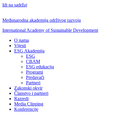
Idi na sadržaj
Međunarodna akademija održivog razvoja
International Academy of Sustainable Development
O nama
Vijesti
ESG Akademija
ESG
CBAM
ESG edukacija
Programi
Predavači
Partneri
Zakonski okvir
Članstvo i partneri
Razredi
Media Clipping
Konferencije