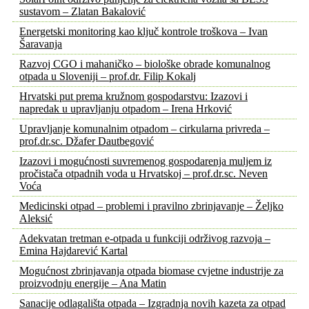
sustavom – Zlatan Bakalović
Energetski monitoring kao ključ kontrole troškova – Ivan
Šaravanja
Razvoj CGO i mahaničko – biološke obrade komunalnog
otpada u Sloveniji – prof.dr. Filip Kokalj
Hrvatski put prema kružnom gospodarstvu: Izazovi i
napredak u upravljanju otpadom – Irena Hrković
Upravljanje komunalnim otpadom – cirkularna privreda –
prof.dr.sc. Džafer Dautbegović
Izazovi i mogućnosti suvremenog gospodarenja muljem iz
pročistača otpadnih voda u Hrvatskoj – prof.dr.sc. Neven
Voća
Medicinski otpad – problemi i pravilno zbrinjavanje – Željko
Aleksić
Adekvatan tretman e-otpada u funkciji održivog razvoja –
Emina Hajdarević Kartal
Mogućnost zbrinjavanja otpada biomase cvjetne industrije za
proizvodnju energije – Ana Matin
Sanacije odlagališta otpada – Izgradnja novih kazeta za otpad