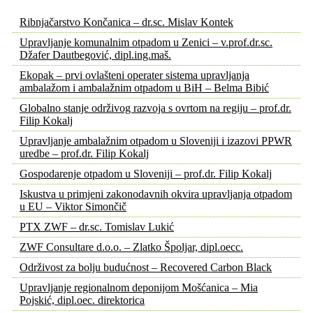
Ribnjačarstvo Končanica – dr.sc. Mislav Kontek
Upravljanje komunalnim otpadom u Zenici – v.prof.dr.sc.
Džafer Dautbegović, dipl.ing.maš.
Ekopak – prvi ovlašteni operater sistema upravljanja
ambalažom i ambalažnim otpadom u BiH – Belma Bibić
Globalno stanje održivog razvoja s ovrtom na regiju – prof.dr.
Filip Kokalj
Upravljanje ambalažnim otpadom u Sloveniji i izazovi PPWR
uredbe – prof.dr. Filip Kokalj
Gospodarenje otpadom u Sloveniji – prof.dr. Filip Kokalj
Iskustva u primjeni zakonodavnih okvira upravljanja otpadom
u EU – Viktor Simončič
PTX ZWF – dr.sc. Tomislav Lukić
ZWF Consultare d.o.o. – Zlatko Špoljar, dipl.oecc.
Održivost za bolju budućnost – Recovered Carbon Black
Upravljanje regionalnom deponijom Mošćanica – Mia
Pojskić, dipl.oec. direktorica