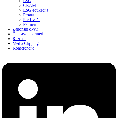
ESG
CBAM
ESG edukacija
Programi
Predavači
Partneri
Zakonski okvir
Članstvo i partneri
Razredi
Media Clipping
Konferencije