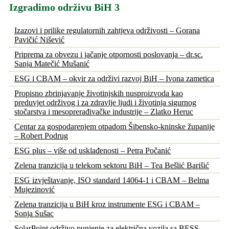
Izgradimo održivu BiH 3
Izazovi i prilike regulatornih zahtjeva održivosti – Gorana
Pavičić Nišević
Priprema za obvezu i jačanje otpornosti poslovanja – dr.sc.
Sanja Matečić Mušanić
ESG i CBAM – okvir za održivi razvoj BiH – Ivona zametica
Propisno zbrinjavanje životinjskih nusproizvoda kao
preduvjet održivog i za zdravlje ljudi i životinja sigurnog
stočarstva i mesoprerađivačke industrije – Zlatko Heruc
Centar za gospodarenjem otpadom Šibensko-kninske županije
– Robert Podrug
ESG plus – više od usklađenosti – Petra Počanić
Zelena tranzicija u telekom sektoru BiH – Tea Bešlić Barišić
ESG izvještavanje, ISO standard 14064-1 i CBAM – Belma
Mujezinović
Zelena tranzicija u BiH kroz instrumente ESG i CBAM –
Sonja Sušac
SolarPoint održivo punjenje za električna vozila sa BESS