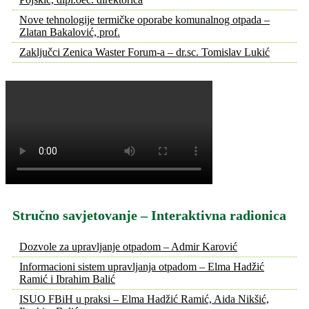
Nove tehnologije termičke oporabe komunalnog otpada –
Zlatan Bakalović, prof.
Zaključci Zenica Waster Forum-a – dr.sc. Tomislav Lukić
Stručno savjetovanje – Interaktivna radionica
Dozvole za upravljanje otpadom – Admir Karović
Informacioni sistem upravljanja otpadom – Elma Hadžić
Ramić i Ibrahim Balić
ISUO FBiH u praksi – Elma Hadžić Ramić, Aida Nikšić,