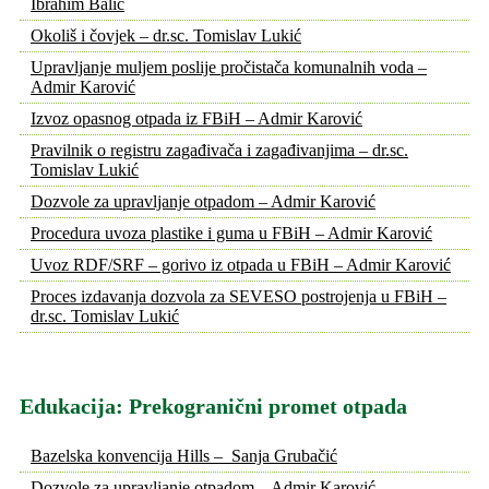
Ibrahim Balić
Okoliš i čovjek – dr.sc. Tomislav Lukić
Upravljanje muljem poslije pročistača komunalnih voda –
Admir Karović
Izvoz opasnog otpada iz FBiH – Admir Karović
Pravilnik o registru zagađivača i zagađivanjima – dr.sc.
Tomislav Lukić
Dozvole za upravljanje otpadom – Admir Karović
Procedura uvoza plastike i guma u FBiH – Admir Karović
Uvoz RDF/SRF – gorivo iz otpada u FBiH – Admir Karović
Proces izdavanja dozvola za SEVESO postrojenja u FBiH –
dr.sc. Tomislav Lukić
Edukacija: Prekogranični promet otpada
Bazelska konvencija Hills – Sanja Grubačić
Dozvole za upravljanje otpadom – Admir Karović