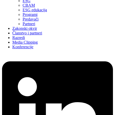
ESG
CBAM
ESG edukacija
Programi
Predavači
Partneri
Zakonski okvir
Članstvo i partneri
Razredi
Media Clipping
Konferencije