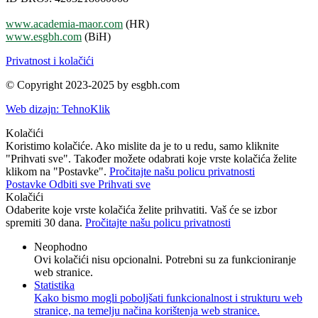
www.academia-maor.com
(HR)
www.esgbh.com
(BiH)
Privatnost i kolačići
© Copyright 2023-2025 by esgbh.com
Web dizajn: TehnoKlik
Kolačići
Koristimo kolačiće. Ako mislite da je to u redu, samo kliknite
"Prihvati sve". Također možete odabrati koje vrste kolačića želite
klikom na "Postavke".
Pročitajte našu policu privatnosti
Postavke
Odbiti sve
Prihvati sve
Kolačići
Odaberite koje vrste kolačića želite prihvatiti. Vaš će se izbor
spremiti 30 dana.
Pročitajte našu policu privatnosti
Neophodno
Ovi kolačići nisu opcionalni. Potrebni su za funkcioniranje
web stranice.
Statistika
Kako bismo mogli poboljšati funkcionalnost i strukturu web
stranice, na temelju načina korištenja web stranice.