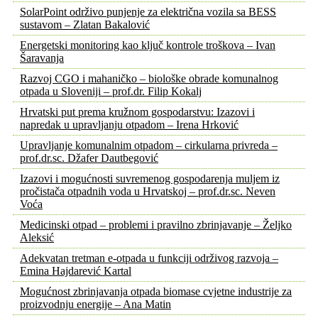
SolarPoint održivo punjenje za električna vozila sa BESS
sustavom – Zlatan Bakalović
Energetski monitoring kao ključ kontrole troškova – Ivan
Šaravanja
Razvoj CGO i mahaničko – biološke obrade komunalnog
otpada u Sloveniji – prof.dr. Filip Kokalj
Hrvatski put prema kružnom gospodarstvu: Izazovi i
napredak u upravljanju otpadom – Irena Hrković
Upravljanje komunalnim otpadom – cirkularna privreda –
prof.dr.sc. Džafer Dautbegović
Izazovi i mogućnosti suvremenog gospodarenja muljem iz
pročistača otpadnih voda u Hrvatskoj – prof.dr.sc. Neven
Voća
Medicinski otpad – problemi i pravilno zbrinjavanje – Željko
Aleksić
Adekvatan tretman e-otpada u funkciji održivog razvoja –
Emina Hajdarević Kartal
Mogućnost zbrinjavanja otpada biomase cvjetne industrije za
proizvodnju energije – Ana Matin