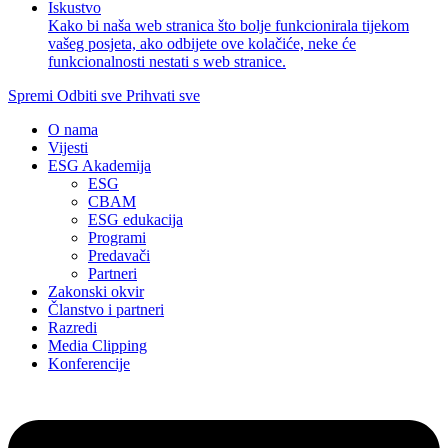
Iskustvo
Kako bi naša web stranica što bolje funkcionirala tijekom
vašeg posjeta, ako odbijete ove kolačiće, neke će
funkcionalnosti nestati s web stranice.
Spremi
Odbiti sve
Prihvati sve
O nama
Vijesti
ESG Akademija
ESG
CBAM
ESG edukacija
Programi
Predavači
Partneri
Zakonski okvir
Članstvo i partneri
Razredi
Media Clipping
Konferencije