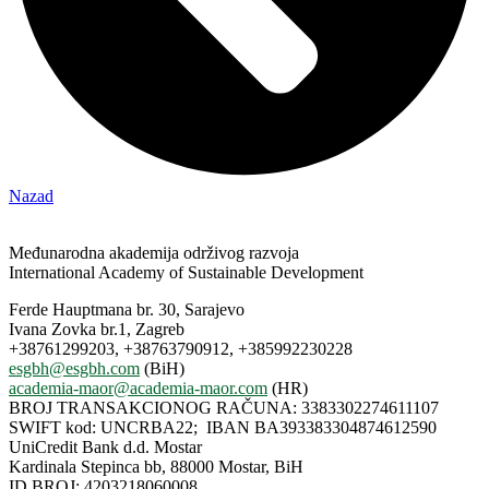
Nazad
Međunarodna akademija održivog razvoja
International Academy of Sustainable Development
Ferde Hauptmana br. 30, Sarajevo
Ivana Zovka br.1, Zagreb
+38761299203, +38763790912, +385992230228
esgbh@esgbh.com
(BiH)
academia-maor@academia-maor.com
(HR)
BROJ TRANSAKCIONOG RAČUNA: 3383302274611107
SWIFT kod: UNCRBA22; IBAN BA393383304874612590
UniCredit Bank d.d. Mostar
Kardinala Stepinca bb, 88000 Mostar, BiH
ID BROJ: 4203218060008