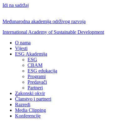
Idi na sadržaj
Međunarodna akademija održivog razvoja
International Academy of Sustainable Development
O nama
Vijesti
ESG Akademija
ESG
CBAM
ESG edukacija
Programi
Predavači
Partneri
Zakonski okvir
Članstvo i partneri
Razredi
Media Clipping
Konferencije