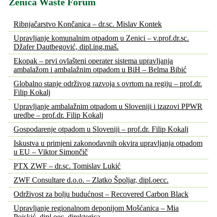
Zenica Waste Forum
Ribnjačarstvo Končanica – dr.sc. Mislav Kontek
Upravljanje komunalnim otpadom u Zenici – v.prof.dr.sc.
Džafer Dautbegović, dipl.ing.maš.
Ekopak – prvi ovlašteni operater sistema upravljanja
ambalažom i ambalažnim otpadom u BiH – Belma Bibić
Globalno stanje održivog razvoja s ovrtom na regiju – prof.dr.
Filip Kokalj
Upravljanje ambalažnim otpadom u Sloveniji i izazovi PPWR
uredbe – prof.dr. Filip Kokalj
Gospodarenje otpadom u Sloveniji – prof.dr. Filip Kokalj
Iskustva u primjeni zakonodavnih okvira upravljanja otpadom
u EU – Viktor Simončič
PTX ZWF – dr.sc. Tomislav Lukić
ZWF Consultare d.o.o. – Zlatko Špoljar, dipl.oecc.
Održivost za bolju budućnost – Recovered Carbon Black
Upravljanje regionalnom deponijom Mošćanica – Mia
Pojskić, dipl.oec. direktorica