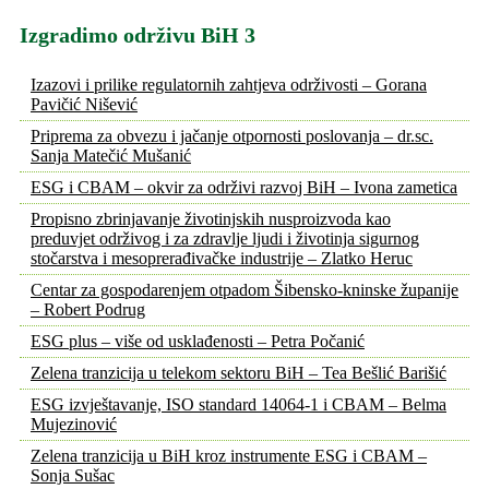
Izgradimo održivu BiH 3
Izazovi i prilike regulatornih zahtjeva održivosti – Gorana
Pavičić Nišević
Priprema za obvezu i jačanje otpornosti poslovanja – dr.sc.
Sanja Matečić Mušanić
ESG i CBAM – okvir za održivi razvoj BiH – Ivona zametica
Propisno zbrinjavanje životinjskih nusproizvoda kao
preduvjet održivog i za zdravlje ljudi i životinja sigurnog
stočarstva i mesoprerađivačke industrije – Zlatko Heruc
Centar za gospodarenjem otpadom Šibensko-kninske županije
– Robert Podrug
ESG plus – više od usklađenosti – Petra Počanić
Zelena tranzicija u telekom sektoru BiH – Tea Bešlić Barišić
ESG izvještavanje, ISO standard 14064-1 i CBAM – Belma
Mujezinović
Zelena tranzicija u BiH kroz instrumente ESG i CBAM –
Sonja Sušac