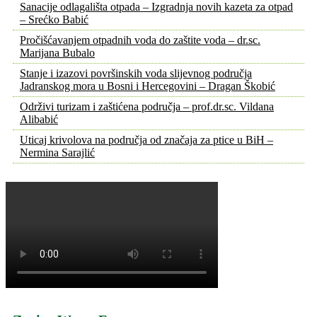
Sanacije odlagališta otpada – Izgradnja novih kazeta za otpad
– Srećko Babić
Pročišćavanjem otpadnih voda do zaštite voda – dr.sc.
Marijana Bubalo
Stanje i izazovi površinskih voda slijevnog područja
Jadranskog mora u Bosni i Hercegovini – Dragan Škobić
Održivi turizam i zaštićena područja – prof.dr.sc. Vildana
Alibabić
Uticaj krivolova na područja od značaja za ptice u BiH –
Nermina Sarajlić