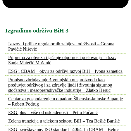
Izgradimo održivu BiH 3
Izazovi i prilike regulatornih zahtjeva održivosti – Gorana
Pavičić Nišević
Priprema za obvezu i jačanje otpornosti poslovanja – dr.sc.
Sanja Matečić Mušanić
ESG i CBAM – okvir za održivi razvoj BiH – Ivona zametica
Propisno zbrinjavanje životinjskih nusproizvoda kao
preduvjet održivog i za zdravlje ljudi i životinja sigurnog
stočarstva i mesoprerađivačke industrije – Zlatko Heruc
Centar za gospodarenjem otpadom Šibensko-kninske županije
– Robert Podrug
ESG plus – više od usklađenosti – Petra Počanić
Zelena tranzicija u telekom sektoru BiH – Tea Bešlić Barišić
ESG izvještavanje, ISO standard 14064-1 i CBAM – Belma