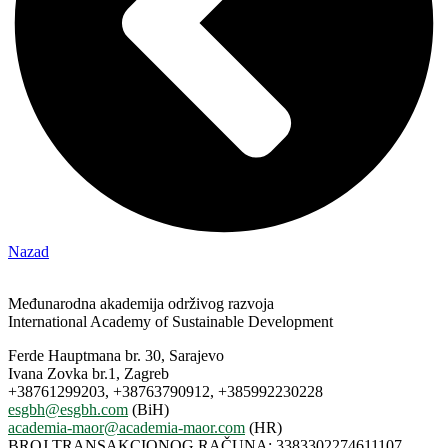
Nazad
Međunarodna akademija održivog razvoja
International Academy of Sustainable Development
Ferde Hauptmana br. 30, Sarajevo
Ivana Zovka br.1, Zagreb
+38761299203, +38763790912, +385992230228
esgbh@esgbh.com
(BiH)
academia-maor@academia-maor.com
(HR)
BROJ TRANSAKCIONOG RAČUNA: 3383302274611107