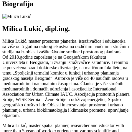
Biografija
Milica Lukić, dipl.ing.
Milica Lukić, master prostorna planerka, istraživačica i edukatorka
sa više od 5 godina radnog iskustva na različitim naučnim i stručnim
studijama iz oblasti zaštite životne sredine i prostornog planiranja.
Od 2018.godine zaposlena je na Geografskom fakultetu
Univerziteta u Beogradu, u zvanju istraživačice-saradnice. Trenutno
je posvećena izradi doktorske disertacije, na matičnom fakultetu, na
temu „Spoljašnji termalni komfor u funkciji urbanog planiranja
gradskog naselja Beograd“. Autorka je više od 40 naučnih radova u
međunarodnim i nacionalnim časopisima. Članica je više stručnih
međunarodnih i domaćih udruženja i asocijacija: International
Association for Urban Climate IAUC, Asocijacija prostornih planera
Srbije, WISE Serbia – Žene Srbije u održivoj energetici, Srpsko
geografsko društvo i dr. Oblasti interesovanja: prostorno i urbano
planiranje, urbana bioklimatologija i klimatske promene, upravljanje
otpadom.
Milica Lukić, master spatial planner, researcher and educator with
more than 5 years of work experience on various scientific and