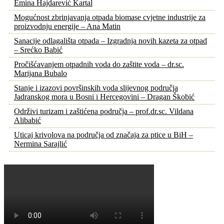
Emina Hajdarević Kartal
Mogućnost zbrinjavanja otpada biomase cvjetne industrije za
proizvodnju energije – Ana Matin
Sanacije odlagališta otpada – Izgradnja novih kazeta za otpad
– Srećko Babić
Pročišćavanjem otpadnih voda do zaštite voda – dr.sc.
Marijana Bubalo
Stanje i izazovi površinskih voda slijevnog područja
Jadranskog mora u Bosni i Hercegovini – Dragan Škobić
Održivi turizam i zaštićena područja – prof.dr.sc. Vildana
Alibabić
Uticaj krivolova na područja od značaja za ptice u BiH –
Nermina Sarajlić