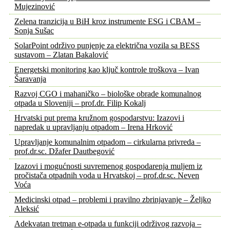
Mujezinović
Zelena tranzicija u BiH kroz instrumente ESG i CBAM –
Sonja Sušac
SolarPoint održivo punjenje za električna vozila sa BESS
sustavom – Zlatan Bakalović
Energetski monitoring kao ključ kontrole troškova – Ivan
Šaravanja
Razvoj CGO i mahaničko – biološke obrade komunalnog
otpada u Sloveniji – prof.dr. Filip Kokalj
Hrvatski put prema kružnom gospodarstvu: Izazovi i
napredak u upravljanju otpadom – Irena Hrković
Upravljanje komunalnim otpadom – cirkularna privreda –
prof.dr.sc. Džafer Dautbegović
Izazovi i mogućnosti suvremenog gospodarenja muljem iz
pročistača otpadnih voda u Hrvatskoj – prof.dr.sc. Neven
Voća
Medicinski otpad – problemi i pravilno zbrinjavanje – Željko
Aleksić
Adekvatan tretman e-otpada u funkciji održivog razvoja –