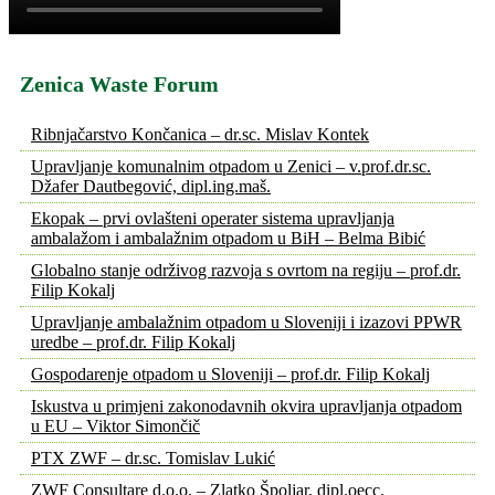
Zenica Waste Forum
Ribnjačarstvo Končanica – dr.sc. Mislav Kontek
Upravljanje komunalnim otpadom u Zenici – v.prof.dr.sc.
Džafer Dautbegović, dipl.ing.maš.
Ekopak – prvi ovlašteni operater sistema upravljanja
ambalažom i ambalažnim otpadom u BiH – Belma Bibić
Globalno stanje održivog razvoja s ovrtom na regiju – prof.dr.
Filip Kokalj
Upravljanje ambalažnim otpadom u Sloveniji i izazovi PPWR
uredbe – prof.dr. Filip Kokalj
Gospodarenje otpadom u Sloveniji – prof.dr. Filip Kokalj
Iskustva u primjeni zakonodavnih okvira upravljanja otpadom
u EU – Viktor Simončič
PTX ZWF – dr.sc. Tomislav Lukić
ZWF Consultare d.o.o. – Zlatko Špoljar, dipl.oecc.