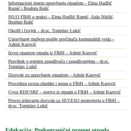
Informacioni sistem upravljanja otpadom – Elma Hadžić
Ramić i Ibrahim Balić
ISUO FBiH u praksi – Elma Hadžić Ramić, Aida Nikšić,
Ibrahim Balić
Okoliš i čovjek – dr.sc. Tomislav Lukić
Upravljanje muljem poslije pročistača komunalnih voda –
Admir Karović
Izvoz opasnog otpada iz FBiH – Admir Karović
Pravilnik o registru zagađivača i zagađivanjima – dr.sc.
Tomislav Lukić
Dozvole za upravljanje otpadom – Admir Karović
Procedura uvoza plastike i guma u FBiH – Admir Karović
Uvoz RDF/SRF – gorivo iz otpada u FBiH – Admir Karović
Proces izdavanja dozvola za SEVESO postrojenja u FBiH –
dr.sc. Tomislav Lukić
Edukacija: Prekogranični promet otpada