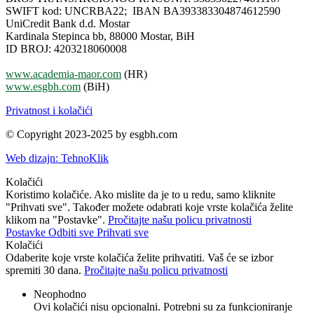
SWIFT kod: UNCRBA22; IBAN BA393383304874612590
UniCredit Bank d.d. Mostar
Kardinala Stepinca bb, 88000 Mostar, BiH
ID BROJ: 4203218060008
www.academia-maor.com
(HR)
www.esgbh.com
(BiH)
Privatnost i kolačići
© Copyright 2023-2025 by esgbh.com
Web dizajn: TehnoKlik
Kolačići
Koristimo kolačiće. Ako mislite da je to u redu, samo kliknite
"Prihvati sve". Također možete odabrati koje vrste kolačića želite
klikom na "Postavke".
Pročitajte našu policu privatnosti
Postavke
Odbiti sve
Prihvati sve
Kolačići
Odaberite koje vrste kolačića želite prihvatiti. Vaš će se izbor
spremiti 30 dana.
Pročitajte našu policu privatnosti
Neophodno
Ovi kolačići nisu opcionalni. Potrebni su za funkcioniranje