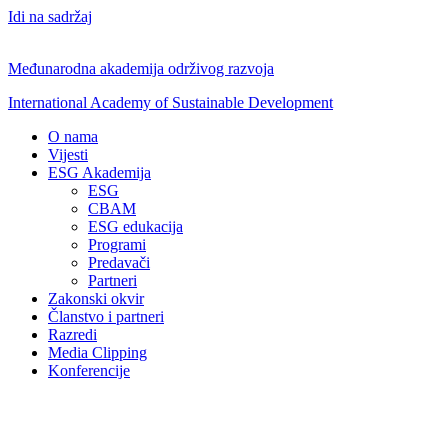
Idi na sadržaj
Međunarodna akademija održivog razvoja
International Academy of Sustainable Development
O nama
Vijesti
ESG Akademija
ESG
CBAM
ESG edukacija
Programi
Predavači
Partneri
Zakonski okvir
Članstvo i partneri
Razredi
Media Clipping
Konferencije