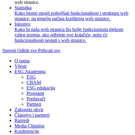
web stranice.
Statistika
Kako bismo mogli poboljšati funkcionalnost i strukturu web
stranice, na temelju načina korištenja web stranice.
Iskustvo
Kako bi naša web stranica što bolje funkcionirala tijekom
vašeg posjeta, ako odbijete ove kolačiće, neke će
funkcionalnosti nestati s web stranice.
Spremi
Odbiti sve
Prihvati sve
O nama
Vijesti
ESG Akademija
ESG
CBAM
ESG edukacija
Programi
Predavači
Partneri
Zakonski okvir
Članstvo i partneri
Razredi
Media Clipping
Konferencije