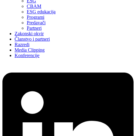
ESG
CBAM
ESG edukacija
Programi
Predavači
Partneri
Zakonski okvir
Članstvo i partneri
Razredi
Media Clipping
Konferencije