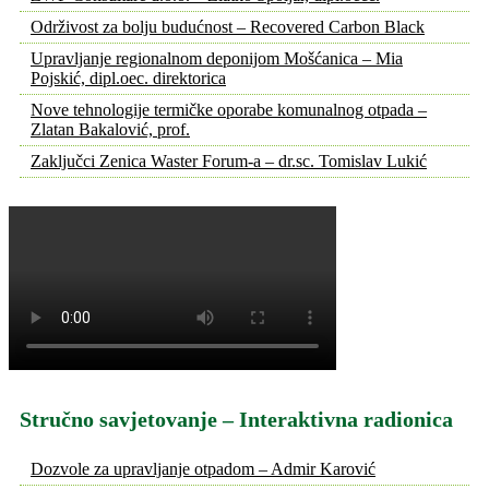
Održivost za bolju budućnost – Recovered Carbon Black
Upravljanje regionalnom deponijom Mošćanica – Mia
Pojskić, dipl.oec. direktorica
Nove tehnologije termičke oporabe komunalnog otpada –
Zlatan Bakalović, prof.
Zaključci Zenica Waster Forum-a – dr.sc. Tomislav Lukić
Stručno savjetovanje – Interaktivna radionica
Dozvole za upravljanje otpadom – Admir Karović