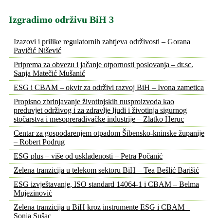
Izgradimo održivu BiH 3
Izazovi i prilike regulatornih zahtjeva održivosti – Gorana
Pavičić Nišević
Priprema za obvezu i jačanje otpornosti poslovanja – dr.sc.
Sanja Matečić Mušanić
ESG i CBAM – okvir za održivi razvoj BiH – Ivona zametica
Propisno zbrinjavanje životinjskih nusproizvoda kao
preduvjet održivog i za zdravlje ljudi i životinja sigurnog
stočarstva i mesoprerađivačke industrije – Zlatko Heruc
Centar za gospodarenjem otpadom Šibensko-kninske županije
– Robert Podrug
ESG plus – više od usklađenosti – Petra Počanić
Zelena tranzicija u telekom sektoru BiH – Tea Bešlić Barišić
ESG izvještavanje, ISO standard 14064-1 i CBAM – Belma
Mujezinović
Zelena tranzicija u BiH kroz instrumente ESG i CBAM –
Sonja Sušac