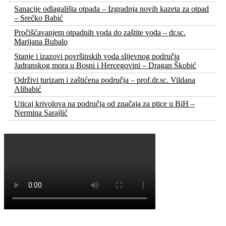
Sanacije odlagališta otpada – Izgradnja novih kazeta za otpad
– Srećko Babić
Pročišćavanjem otpadnih voda do zaštite voda – dr.sc.
Marijana Bubalo
Stanje i izazovi površinskih voda slijevnog područja
Jadranskog mora u Bosni i Hercegovini – Dragan Škobić
Održivi turizam i zaštićena područja – prof.dr.sc. Vildana
Alibabić
Uticaj krivolova na područja od značaja za ptice u BiH –
Nermina Sarajlić