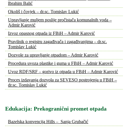
Ibrahim Balić
Okoliš i čovjek – dr.sc. Tomislav Lukić
Upravljanje muljem poslije pročistača komunalnih voda –
Admir Karović
Izvoz opasnog otpada iz FBiH – Admir Karović
Pravilnik o registru zagađivača i zagađivanjima – dr.sc.
Tomislav Lukić
Dozvole za upravljanje otpadom – Admir Karović
Procedura uvoza plastike i guma u FBiH – Admir Karović
Uvoz RDF/SRF – gorivo iz otpada u FBiH – Admir Karović
Proces izdavanja dozvola za SEVESO postrojenja u FBiH –
dr.sc. Tomislav Lukić
Edukacija: Prekogranični promet otpada
Bazelska konvencija Hills – Sanja Grubačić