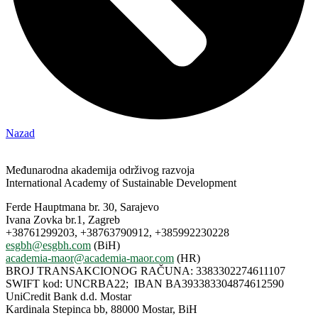
Nazad
Međunarodna akademija održivog razvoja
International Academy of Sustainable Development
Ferde Hauptmana br. 30, Sarajevo
Ivana Zovka br.1, Zagreb
+38761299203, +38763790912, +385992230228
esgbh@esgbh.com
(BiH)
academia-maor@academia-maor.com
(HR)
BROJ TRANSAKCIONOG RAČUNA: 3383302274611107
SWIFT kod: UNCRBA22; IBAN BA393383304874612590
UniCredit Bank d.d. Mostar
Kardinala Stepinca bb, 88000 Mostar, BiH