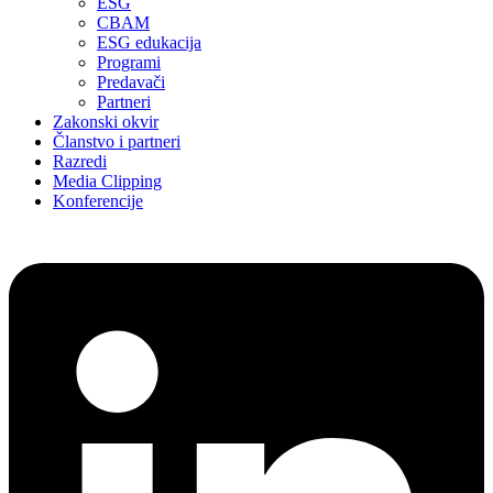
ESG
CBAM
ESG edukacija
Programi
Predavači
Partneri
Zakonski okvir
Članstvo i partneri
Razredi
Media Clipping
Konferencije