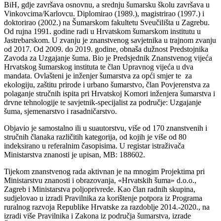
BiH, gdje završava osnovnu, a srednju šumarsku školu završava u
Vinkovcima/Karlovcu. Diplomirao (1989.), magistrirao (1997.) i
doktorirao (2002.) na Šumarskom fakultetu Sveučilišta u Zagrebu.
Od rujna 1991. godine radi u Hrvatskom šumarskom institutu u
Jastrebarskom. U zvanju je znanstvenog savjetnika u trajnom zvanju
od 2017. Od 2009. do 2019. godine, obnaša dužnost Predstojnika
Zavoda za Uzgajanje šuma. Bio je Predsjednik Znanstvenog vijeća
Hrvatskog šumarskog instituta te član Upravnog vijeća u dva
mandata. Ovlašteni je inženjer šumarstva za opći smjer te za
ekologiju, zaštitu prirode i urbano šumarstvo, član Povjerenstva za
polaganje stručnih ispita pri Hrvatskoj Komori inženjera šumarstva i
drvne tehnologije te savjetnik-specijalist za područje: Uzgajanje
šuma, sjemenarstvo i rasadničarstvo.
Objavio je samostalno ili u suautorstvu, više od 170 znanstvenih i
stručnih članaka različitih kategorija, od kojih je više od 80
indeksirano u referalnim časopisima. U registar istraživača
Ministarstva znanosti je upisan, MB: 188602.
Tijekom znanstvenog rada aktivnan je na mnogim Projektima pri
Ministarstvu znanosti i obrazovanja, «Hrvatskih šuma» d.o.o.,
Zagreb i Ministarstva poljoprivrede. Kao član radnih skupina,
sudjelovao u izradi Pravilnika za korištenje potpora iz Programa
ruralnog razvoja Republike Hrvatske za razdoblje 2014.-2020., na
izradi više Pravilnika i Zakona iz područja šumarstva, izrade