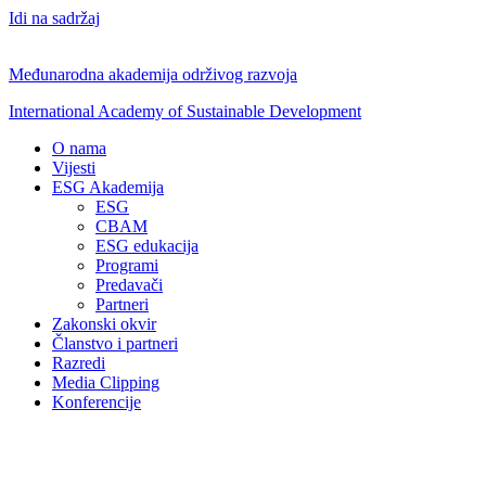
Idi na sadržaj
Međunarodna akademija održivog razvoja
International Academy of Sustainable Development
O nama
Vijesti
ESG Akademija
ESG
CBAM
ESG edukacija
Programi
Predavači
Partneri
Zakonski okvir
Članstvo i partneri
Razredi
Media Clipping
Konferencije