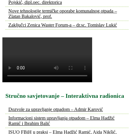
Pojskić, dipl.oec. direktorica
Nove tehnologije termičke oporabe komunalnog otpada –
Zlatan Bakalović, prof.
Zaključci Zenica Waster Forum-a – dr.sc. Tomislav Lukić
Stručno savjetovanje – Interaktivna radionica
Dozvole za upravljanje otpadom – Admir Karović
Informacioni sistem upravljanja otpadom – Elma Hadžić
Ramić i Ibrahim Balić
ISUO FBiH u praksi – Elma Hadžić Ramić, Aida Nikšić,