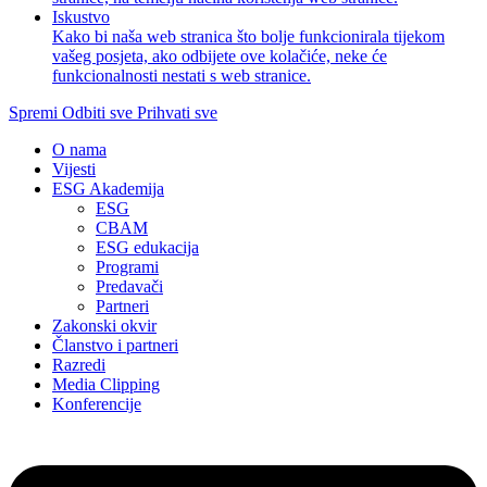
Iskustvo
Kako bi naša web stranica što bolje funkcionirala tijekom
vašeg posjeta, ako odbijete ove kolačiće, neke će
funkcionalnosti nestati s web stranice.
Spremi
Odbiti sve
Prihvati sve
O nama
Vijesti
ESG Akademija
ESG
CBAM
ESG edukacija
Programi
Predavači
Partneri
Zakonski okvir
Članstvo i partneri
Razredi
Media Clipping
Konferencije