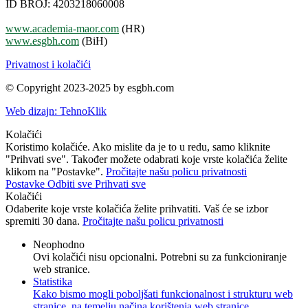
ID BROJ: 4203218060008
www.academia-maor.com
(HR)
www.esgbh.com
(BiH)
Privatnost i kolačići
© Copyright 2023-2025 by esgbh.com
Web dizajn: TehnoKlik
Kolačići
Koristimo kolačiće. Ako mislite da je to u redu, samo kliknite
"Prihvati sve". Također možete odabrati koje vrste kolačića želite
klikom na "Postavke".
Pročitajte našu policu privatnosti
Postavke
Odbiti sve
Prihvati sve
Kolačići
Odaberite koje vrste kolačića želite prihvatiti. Vaš će se izbor
spremiti 30 dana.
Pročitajte našu policu privatnosti
Neophodno
Ovi kolačići nisu opcionalni. Potrebni su za funkcioniranje
web stranice.
Statistika
Kako bismo mogli poboljšati funkcionalnost i strukturu web
stranice, na temelju načina korištenja web stranice.