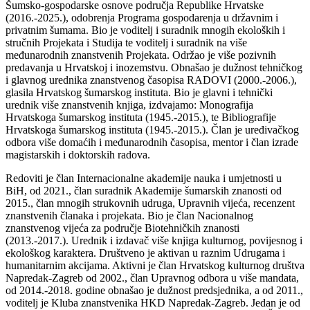
Šumsko-gospodarske osnove područja Republike Hrvatske
(2016.-2025.), odobrenja Programa gospodarenja u državnim i
privatnim šumama. Bio je voditelj i suradnik mnogih ekoloških i
stručnih Projekata i Studija te voditelj i suradnik na više
međunarodnih znanstvenih Projekata. Održao je više pozivnih
predavanja u Hrvatskoj i inozemstvu. Obnašao je dužnost tehničkog
i glavnog urednika znanstvenog časopisa RADOVI (2000.-2006.),
glasila Hrvatskog šumarskog instituta. Bio je glavni i tehnički
urednik više znanstvenih knjiga, izdvajamo: Monografija
Hrvatskoga šumarskog instituta (1945.-2015.), te Bibliografije
Hrvatskoga šumarskog instituta (1945.-2015.). Član je uređivačkog
odbora više domaćih i međunarodnih časopisa, mentor i član izrade
magistarskih i doktorskih radova.
Redoviti je član Internacionalne akademije nauka i umjetnosti u
BiH, od 2021., član suradnik Akademije šumarskih znanosti od
2015., član mnogih strukovnih udruga, Upravnih vijeća, recenzent
znanstvenih članaka i projekata. Bio je član Nacionalnog
znanstvenog vijeća za područje Biotehničkih znanosti
(2013.-2017.). Urednik i izdavač više knjiga kulturnog, povijesnog i
ekološkog karaktera. Društveno je aktivan u raznim Udrugama i
humanitarnim akcijama. Aktivni je član Hrvatskog kulturnog društva
Napredak-Zagreb od 2002., član Upravnog odbora u više mandata,
od 2014.-2018. godine obnašao je dužnost predsjednika, a od 2011.,
voditelj je Kluba znanstvenika HKD Napredak-Zagreb. Jedan je od