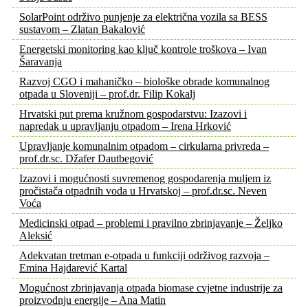
SolarPoint održivo punjenje za električna vozila sa BESS
sustavom – Zlatan Bakalović
Energetski monitoring kao ključ kontrole troškova – Ivan
Šaravanja
Razvoj CGO i mahaničko – biološke obrade komunalnog
otpada u Sloveniji – prof.dr. Filip Kokalj
Hrvatski put prema kružnom gospodarstvu: Izazovi i
napredak u upravljanju otpadom – Irena Hrković
Upravljanje komunalnim otpadom – cirkularna privreda –
prof.dr.sc. Džafer Dautbegović
Izazovi i mogućnosti suvremenog gospodarenja muljem iz
pročistača otpadnih voda u Hrvatskoj – prof.dr.sc. Neven
Voća
Medicinski otpad – problemi i pravilno zbrinjavanje – Željko
Aleksić
Adekvatan tretman e-otpada u funkciji održivog razvoja –
Emina Hajdarević Kartal
Mogućnost zbrinjavanja otpada biomase cvjetne industrije za
proizvodnju energije – Ana Matin