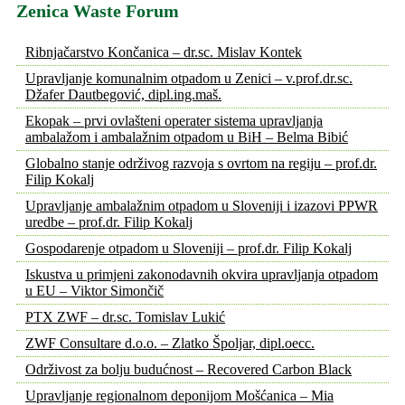
Zenica Waste Forum
Ribnjačarstvo Končanica – dr.sc. Mislav Kontek
Upravljanje komunalnim otpadom u Zenici – v.prof.dr.sc.
Džafer Dautbegović, dipl.ing.maš.
Ekopak – prvi ovlašteni operater sistema upravljanja
ambalažom i ambalažnim otpadom u BiH – Belma Bibić
Globalno stanje održivog razvoja s ovrtom na regiju – prof.dr.
Filip Kokalj
Upravljanje ambalažnim otpadom u Sloveniji i izazovi PPWR
uredbe – prof.dr. Filip Kokalj
Gospodarenje otpadom u Sloveniji – prof.dr. Filip Kokalj
Iskustva u primjeni zakonodavnih okvira upravljanja otpadom
u EU – Viktor Simončič
PTX ZWF – dr.sc. Tomislav Lukić
ZWF Consultare d.o.o. – Zlatko Špoljar, dipl.oecc.
Održivost za bolju budućnost – Recovered Carbon Black
Upravljanje regionalnom deponijom Mošćanica – Mia